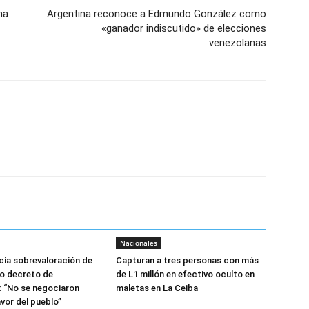
na
Argentina reconoce a Edmundo González como
«ganador indiscutido» de elecciones
venezolanas
Nacionales
ia sobrevaloración de
Capturan a tres personas con más
jo decreto de
de L1 millón en efectivo oculto en
 “No se negociaron
maletas en La Ceiba
avor del pueblo”