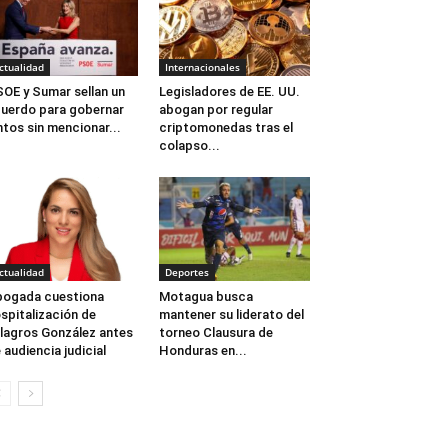
ctualidad
Internacionales
OE y Sumar sellan un
Legisladores de EE. UU.
uerdo para gobernar
abogan por regular
ntos sin mencionar...
criptomonedas tras el
colapso...
ctualidad
Deportes
ogada cuestiona
Motagua busca
spitalización de
mantener su liderato del
lagros González antes
torneo Clausura de
 audiencia judicial
Honduras en...