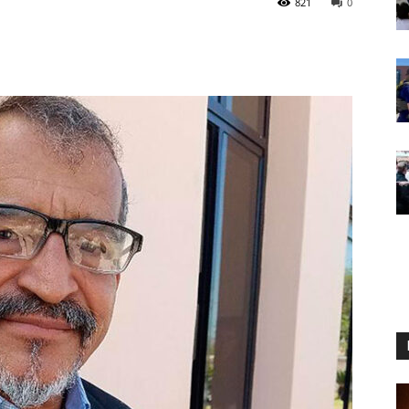
821
0