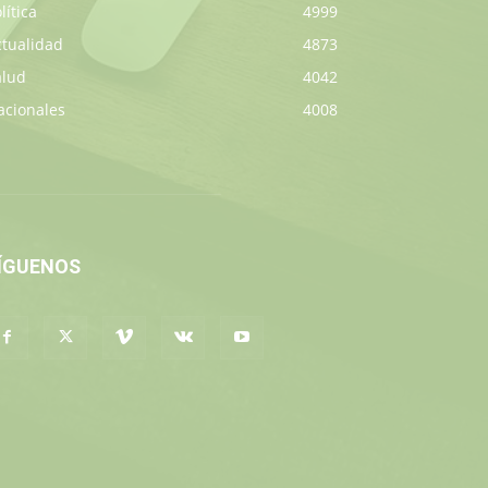
lítica
4999
ctualidad
4873
alud
4042
acionales
4008
ÍGUENOS