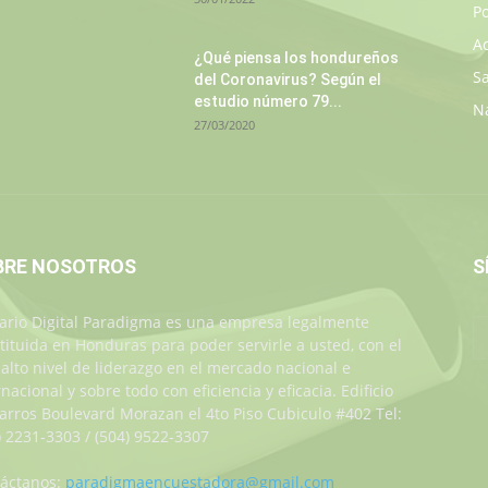
Po
A
¿Qué piensa los hondureños
S
del Coronavirus? Según el
estudio número 79...
N
27/03/2020
BRE NOSOTROS
S
iario Digital Paradigma es una empresa legalmente
tituida en Honduras para poder servirle a usted, con el
alto nivel de liderazgo en el mercado nacional e
rnacional y sobre todo con eficiencia y eficacia. Edificio
Jarros Boulevard Morazan el 4to Piso Cubiculo #402 Tel:
) 2231-3303 / (504) 9522-3307
áctanos:
paradigmaencuestadora@gmail.com