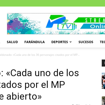
A
SALUD
FARÁNDULA
DEPORTES
SUCESOS
TE
donado: «Cada uno de los 36 personajes citados por el MP...
 «Cada uno de los
tados por el MP
e abierto»