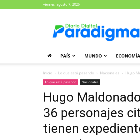
viernes, agosto 7, 2026
Diario
Paradigma
PAÍS
MUNDO
ECONOMÍ
Inicio
Lo que está pasando
Nacionales
Hugo Mal
Lo que está pasando
Nacionales
Hugo Maldonado:
36 personajes ci
tienen expedient