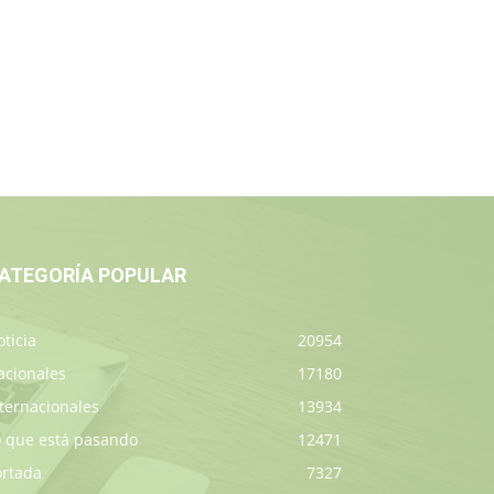
ATEGORÍA POPULAR
ticia
20954
acionales
17180
ternacionales
13934
o que está pasando
12471
ortada
7327