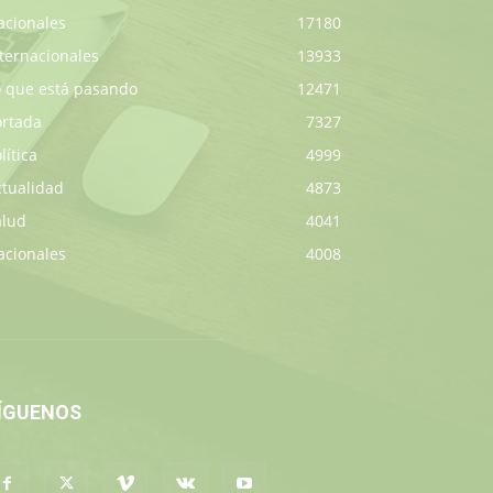
acionales
17180
ternacionales
13933
o que está pasando
12471
ortada
7327
lítica
4999
ctualidad
4873
alud
4041
acionales
4008
ÍGUENOS