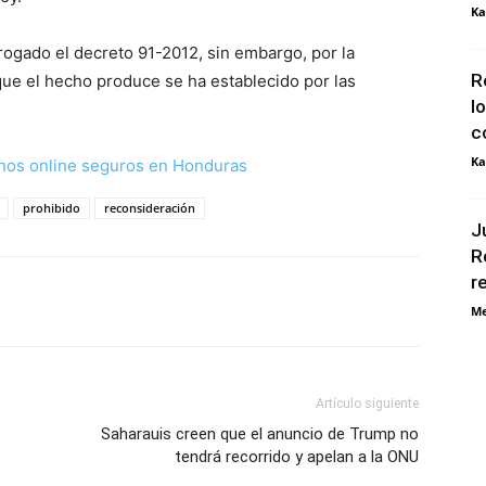
Ka
rogado el decreto 91-2012, sin embargo, por la
R
que el hecho produce se ha establecido por las
l
c
Ka
nos online seguros en Honduras
prohibido
reconsideración
J
R
r
Me
Artículo siguiente
Saharauis creen que el anuncio de Trump no
tendrá recorrido y apelan a la ONU