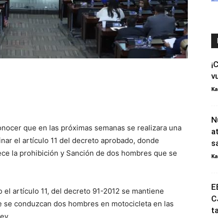
¡
v
Ka
N
onocer que en las próximas semanas se realizara una
a
nar el artículo 11 del decreto aprobado, donde
s
ece la prohibición y Sanción de dos hombres que se
Ka
E
el artículo 11, del decreto 91-2012 se mantiene
C
e se conduzcan dos hombres en motocicleta en las
t
ey.