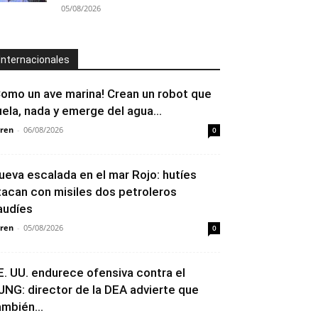
05/08/2026
Internacionales
Como un ave marina! Crean un robot que
uela, nada y emerge del agua...
ren
-
06/08/2026
0
ueva escalada en el mar Rojo: hutíes
tacan con misiles dos petroleros
audíes
ren
-
05/08/2026
0
E. UU. endurece ofensiva contra el
JNG: director de la DEA advierte que
ambién...