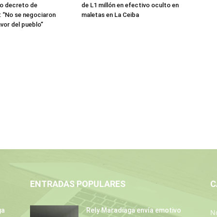
jo decreto de
de L1 millón en efectivo oculto en
 “No se negociaron
maletas en La Ceiba
avor del pueblo”
ENTRADAS POPULARES
C
ga
Rely Maradiaga envía emotivo
No