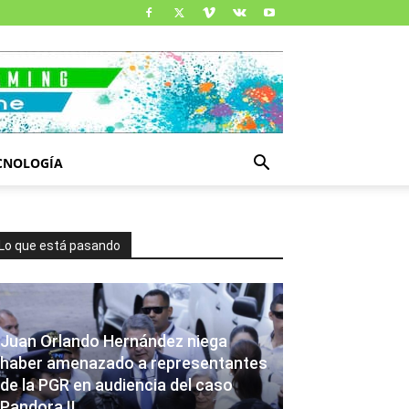
CNOLOGÍA
Lo que está pasando
Juan Orlando Hernández niega
haber amenazado a representantes
de la PGR en audiencia del caso
Pandora II