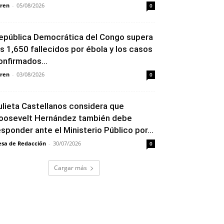
ren
-
05/08/2026
0
epública Democrática del Congo supera
os 1,650 fallecidos por ébola y los casos
onfirmados...
ren
-
03/08/2026
0
ulieta Castellanos considera que
oosevelt Hernández también debe
esponder ante el Ministerio Público por...
sa de Redacción
-
30/07/2026
0
Cargar más