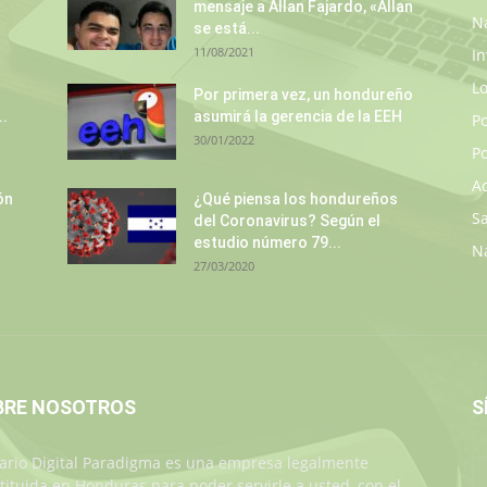
mensaje a Allan Fajardo, «Allan
N
se está...
11/08/2021
In
L
Por primera vez, un hondureño
..
asumirá la gerencia de la EEH
P
30/01/2022
Po
A
ón
¿Qué piensa los hondureños
S
del Coronavirus? Según el
estudio número 79...
N
27/03/2020
BRE NOSOTROS
S
iario Digital Paradigma es una empresa legalmente
tituida en Honduras para poder servirle a usted, con el