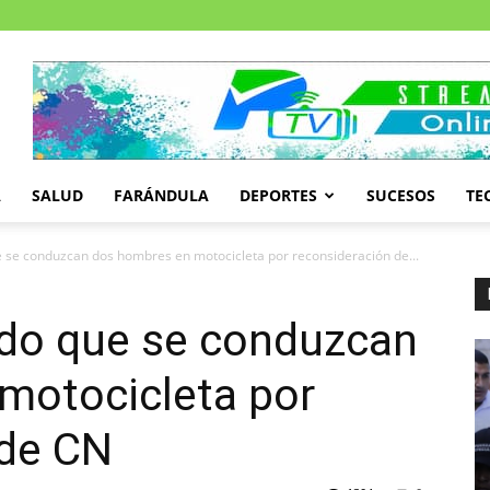
A
SALUD
FARÁNDULA
DEPORTES
SUCESOS
TE
 se conduzcan dos hombres en motocicleta por reconsideración de...
ido que se conduzcan
motocicleta por
 de CN