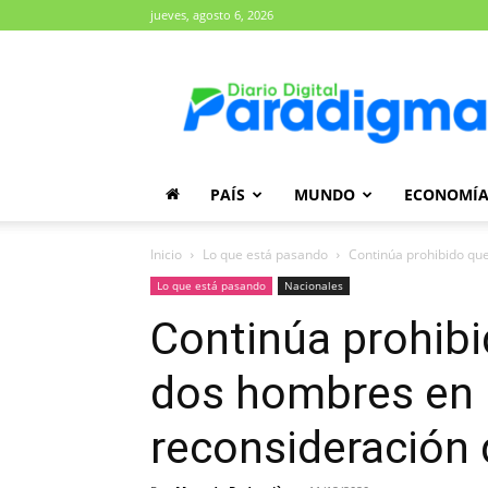
jueves, agosto 6, 2026
Diario
Paradigma
PAÍS
MUNDO
ECONOMÍ
Inicio
Lo que está pasando
Continúa prohibido que
Lo que está pasando
Nacionales
Continúa prohib
dos hombres en 
reconsideración