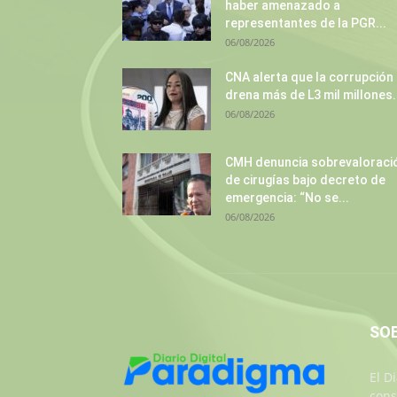
haber amenazado a
representantes de la PGR...
06/08/2026
CNA alerta que la corrupción
drena más de L3 mil millones.
06/08/2026
CMH denuncia sobrevaloraci
de cirugías bajo decreto de
emergencia: “No se...
06/08/2026
SO
El D
cons