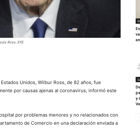
I
Es
va
en
Louis Ross. EFE
L
 Estados Unidos, Wilbur Ross, de 82 años, fue
De
mente por causas ajenas al coronavirus, informó este
pa
y 
Ve
 hospital por problemas menores y no relacionados con
epartamento de Comercio en una declaración enviada a