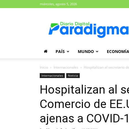
miércoles, agosto 5, 2026
Diario
Paradigma
PAÍS
MUNDO
ECONOMÍ
Inicio
Internacionales
Hospitalizan al secretario 
Internacionales
Noticia
Hospitalizan al s
Comercio de EE.
ajenas a COVID-