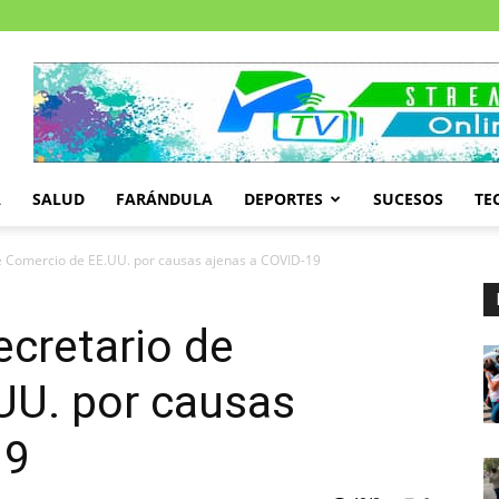
A
SALUD
FARÁNDULA
DEPORTES
SUCESOS
TE
de Comercio de EE.UU. por causas ajenas a COVID-19
ecretario de
UU. por causas
19