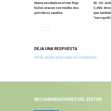
Nueva escalada en el mar Rojo:
EE. UU. end
hutíes atacan con misiles dos
CJNG: direc
petroleros saudíes
que también
“narcopolít
DEJA UNA RESPUESTA
Iniciar sesión para dejar un comentario
RECOMENDACIONES DEL EDITOR