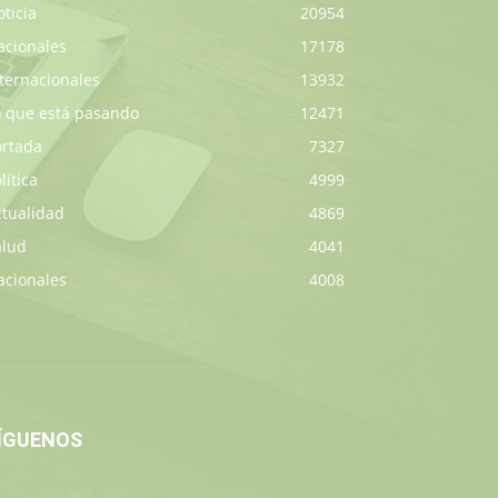
ticia
20954
acionales
17178
ternacionales
13932
o que está pasando
12471
ortada
7327
lítica
4999
ctualidad
4869
alud
4041
acionales
4008
ÍGUENOS