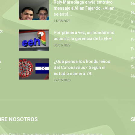
Rely Maradiaga envía emotivo
No
mensaje a Allan Fajardo, «Allan
N
se está...
11/08/2021
In
L
o:
Por primera vez, un hondureño
asumirá la gerencia de la EEH
P
30/01/2022
Po
A
n
¿Qué piensa los hondureños
S
.
del Coronavirus? Según el
estudio número 79...
N
27/03/2020
BRE NOSOTROS
S
iario Digital Paradigma es una empresa legalmente