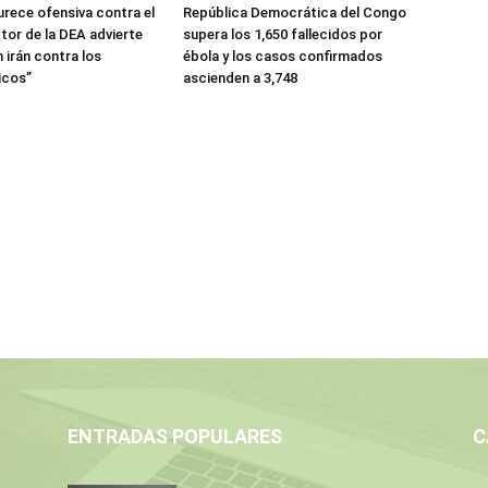
urece ofensiva contra el
República Democrática del Congo
tor de la DEA advierte
supera los 1,650 fallecidos por
 irán contra los
ébola y los casos confirmados
icos”
ascienden a 3,748
ENTRADAS POPULARES
C