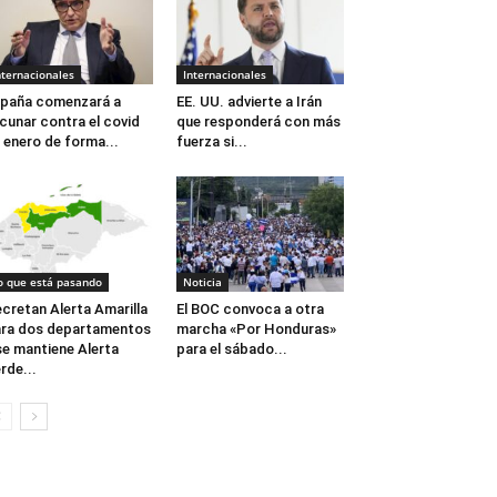
nternacionales
Internacionales
paña comenzará a
EE. UU. advierte a Irán
cunar contra el covid
que responderá con más
 enero de forma...
fuerza si...
o que está pasando
Noticia
cretan Alerta Amarilla
El BOC convoca a otra
ra dos departamentos
marcha «Por Honduras»
se mantiene Alerta
para el sábado...
rde...