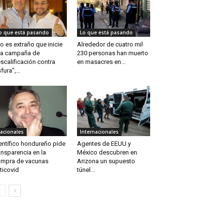
o que está pasando
Lo que está pasando
o es extraño que inicie
Alrededor de cuatro mil
a campaña de
230 personas han muerto
scalificación contra
en masacres en...
fura”,...
acionales
Internacionales
entífico hondureño pide
Agentes de EEUU y
ansparencia en la
México descubren en
mpra de vacunas
Arizona un supuesto
ticovid
túnel...