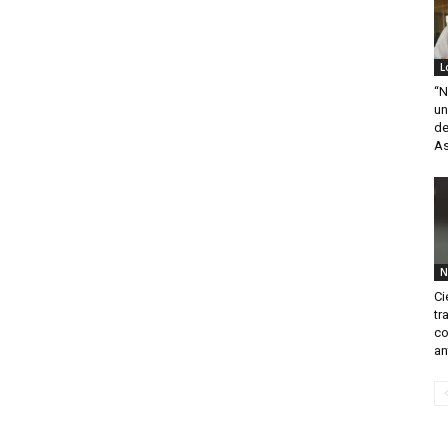
L
“N
un
de
As
N
Ci
tr
co
an