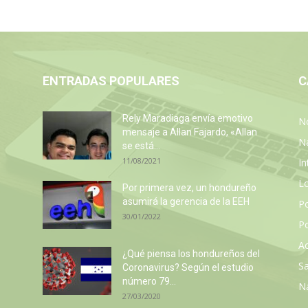
ENTRADAS POPULARES
C
Rely Maradiaga envía emotivo
No
mensaje a Allan Fajardo, «Allan
N
se está...
11/08/2021
In
L
Por primera vez, un hondureño
asumirá la gerencia de la EEH
P
30/01/2022
Po
Ac
¿Qué piensa los hondureños del
Sa
Coronavirus? Según el estudio
número 79...
N
27/03/2020