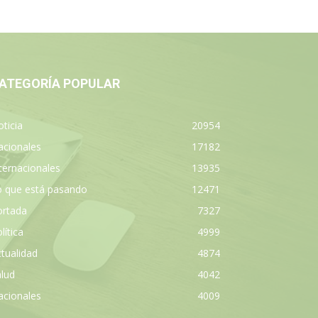
ATEGORÍA POPULAR
ticia
20954
acionales
17182
ternacionales
13935
o que está pasando
12471
ortada
7327
lítica
4999
tualidad
4874
lud
4042
acionales
4009