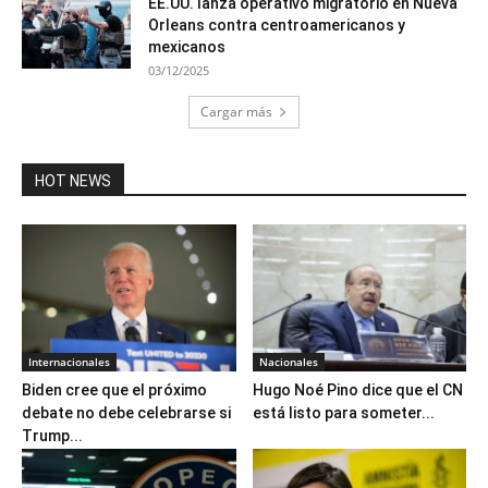
EE.UU. lanza operativo migratorio en Nueva
Orleans contra centroamericanos y
mexicanos
03/12/2025
Cargar más
HOT NEWS
Internacionales
Nacionales
Biden cree que el próximo
Hugo Noé Pino dice que el CN
debate no debe celebrarse si
está listo para someter...
Trump...