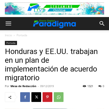
Inicio
Portada
Portada
Honduras y EE.UU. trabajan
en un plan de
implementación de acuerdo
migratorio
Por
Mesa de Redacciòn
-
09/12/2019
1321
0