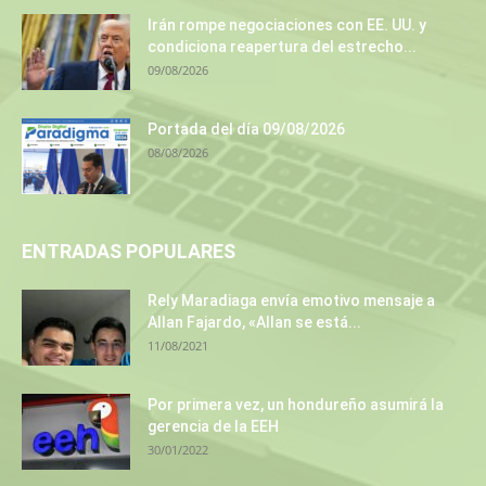
Irán rompe negociaciones con EE. UU. y
condiciona reapertura del estrecho...
09/08/2026
Portada del día 09/08/2026
08/08/2026
ENTRADAS POPULARES
Rely Maradiaga envía emotivo mensaje a
Allan Fajardo, «Allan se está...
11/08/2021
Por primera vez, un hondureño asumirá la
gerencia de la EEH
30/01/2022