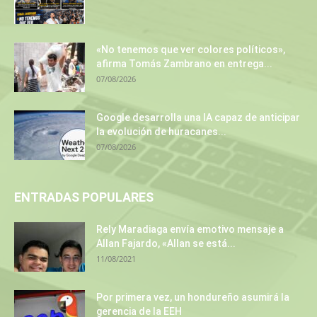
«No tenemos que ver colores políticos»,
afirma Tomás Zambrano en entrega...
07/08/2026
Google desarrolla una IA capaz de anticipar
la evolución de huracanes...
07/08/2026
ENTRADAS POPULARES
Rely Maradiaga envía emotivo mensaje a
Allan Fajardo, «Allan se está...
11/08/2021
Por primera vez, un hondureño asumirá la
gerencia de la EEH