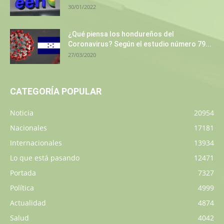
30/01/2022
¿Qué piensa los hondureños del
Coronavirus? Según el estudio número 79...
27/03/2020
CATEGORÍA POPULAR
Noticia
20954
Nacionales
17181
Internacionales
13934
Lo que está pasando
12471
Portada
7327
Política
4999
Actualidad
4874
Salud
4042