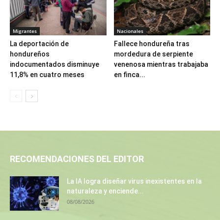
Migrantes
Nacionales
La deportación de
Fallece hondureña tras
hondureños
mordedura de serpiente
indocumentados disminuye
venenosa mientras trabajaba
11,8% en cuatro meses
en finca...
RECOMENDACIONES DEL EDITOR
La IA logra diseñar virus inexistentes en la
naturaleza y enciende...
08/08/2026