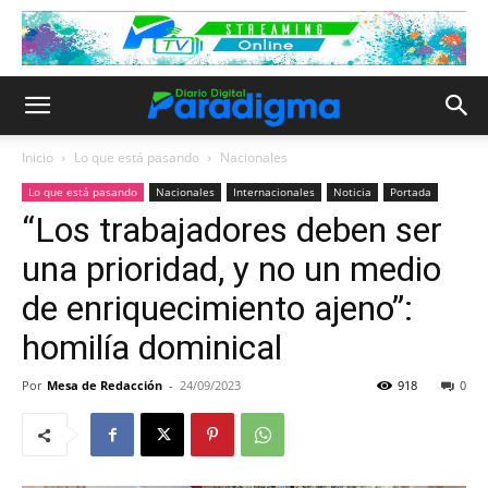
Inicio
Lo que está pasando
Nacionales
Lo que está pasando
Nacionales
Internacionales
Noticia
Portada
“Los trabajadores deben ser
una prioridad, y no un medio
de enriquecimiento ajeno”:
homilía dominical
Por
Mesa de Redacción
-
24/09/2023
918
0