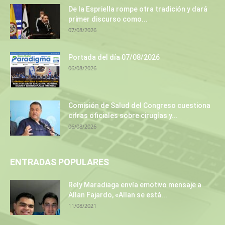
De la Espriella rompe otra tradición y dará
primer discurso como...
07/08/2026
Portada del día 07/08/2026
06/08/2026
Comisión de Salud del Congreso cuestiona
cifras oficiales sobre cirugías y...
06/08/2026
ENTRADAS POPULARES
Rely Maradiaga envía emotivo mensaje a
Allan Fajardo, «Allan se está...
11/08/2021