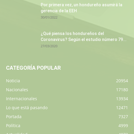
Por primera vez, un hondureño asumirá la
gerencia de la EEH
30/01/2022
¿Qué piensa los hondureños del
Coronavirus? Según el estudio número 79...
27/03/2020
CATEGORÍA POPULAR
Noticia
20954
Nacionales
17180
Internacionales
13934
Lo que está pasando
12471
Portada
7327
Política
4999