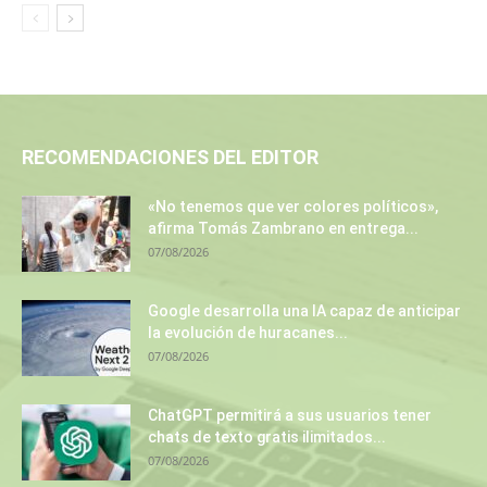
RECOMENDACIONES DEL EDITOR
«No tenemos que ver colores políticos»,
afirma Tomás Zambrano en entrega...
07/08/2026
Google desarrolla una IA capaz de anticipar
la evolución de huracanes...
07/08/2026
ChatGPT permitirá a sus usuarios tener
chats de texto gratis ilimitados...
07/08/2026