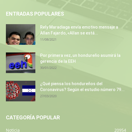
ENTRADAS POPULARES
Rely Maradiaga envía emotivo mensaje a
Allan Fajardo, «Allan se está...
11/08/2021
Por primera vez, un hondureño asumirá la
gerencia de la EEH
30/01/2022
¿Qué piensa los hondureños del
Coronavirus? Según el estudio número 79...
27/03/2020
CATEGORÍA POPULAR
Noticia
20954