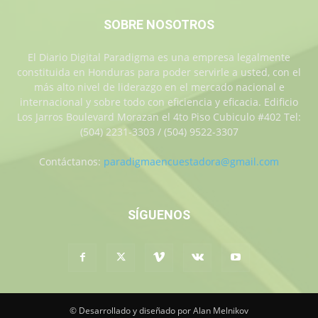
SOBRE NOSOTROS
El Diario Digital Paradigma es una empresa legalmente
constituida en Honduras para poder servirle a usted, con el
más alto nivel de liderazgo en el mercado nacional e
internacional y sobre todo con eficiencia y eficacia. Edificio
Los Jarros Boulevard Morazan el 4to Piso Cubiculo #402 Tel:
(504) 2231-3303 / (504) 9522-3307
Contáctanos:
paradigmaencuestadora@gmail.com
SÍGUENOS
© Desarrollado y diseñado por Alan Melnikov