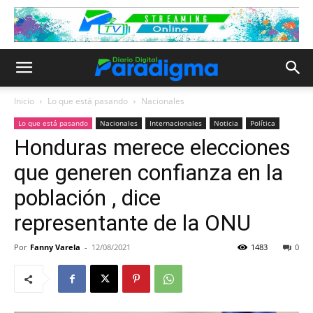
Inicio
Lo que está pasando
Nacionales
Lo que está pasando
Nacionales
Internacionales
Noticia
Política
Honduras merece elecciones
que generen confianza en la
población , dice
representante de la ONU
Por
Fanny Varela
-
12/08/2021
1483
0