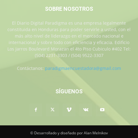
SOBRE NOSOTROS
El Diario Digital Paradigma es una empresa legalmente
constituida en Honduras para poder servirle a usted, con el
más alto nivel de liderazgo en el mercado nacional e
internacional y sobre todo con eficiencia y eficacia. Edificio
Los Jarros Boulevard Morazan el 4to Piso Cubiculo #402 Tel:
(504) 2231-3303 / (504) 9522-3307
Contáctanos:
paradigmaencuestadora@gmail.com
SÍGUENOS
© Desarrollado y diseñado por Alan Melnikov