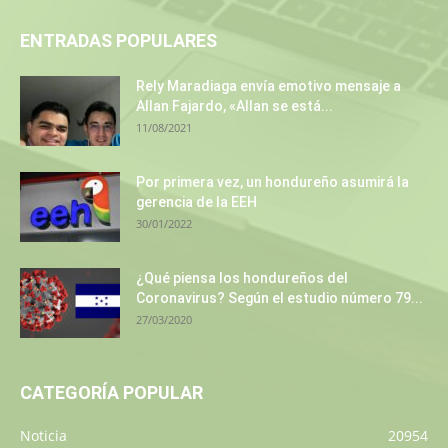
ENTRADAS POPULARES
Rely Maradiaga envía emotivo mensaje a
Allan Fajardo, «Allan se está...
11/08/2021
Por primera vez, un hondureño asumirá la
gerencia de la EEH
30/01/2022
¿Qué piensa los hondureños del
Coronavirus? Según el estudio número 79...
27/03/2020
CATEGORÍA POPULAR
Noticia
20954