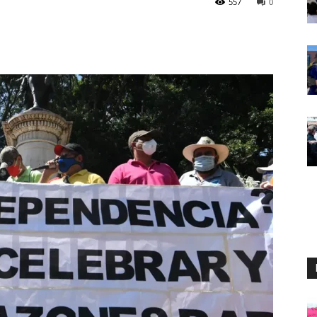
557
0