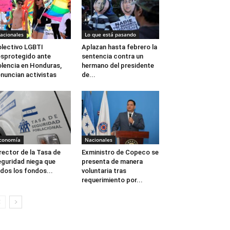
acionales
Lo que está pasando
lectivo LGBTI
Aplazan hasta febrero la
sprotegido ante
sentencia contra un
olencia en Honduras,
hermano del presidente
nuncian activistas
de...
conomía
Nacionales
rector de la Tasa de
Exministro de Copeco se
guridad niega que
presenta de manera
dos los fondos...
voluntaria tras
requerimiento por...