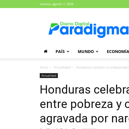
viernes, agosto 7, 2026
Diario
Paradigma
PAÍS
MUNDO
ECONOMÍ
Inicio
Actualidad
Honduras celebra su independenci
Actualidad
Honduras celebr
entre pobreza y c
agravada por na