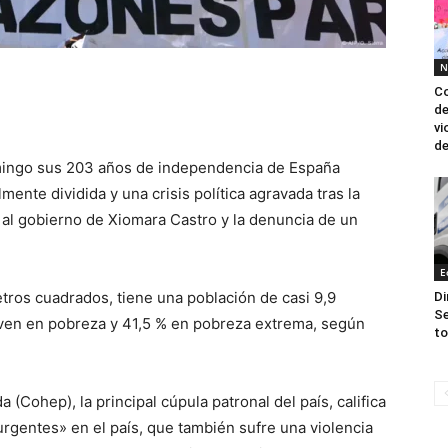
N
Co
de
vi
de
ingo sus 203 años de independencia de España
ente dividida y una crisis política agravada tras la
 al gobierno de Xiomara Castro y la denuncia de un
E
tros cuadrados, tiene una población de casi 9,9
Di
Se
viven en pobreza y 41,5 % en pobreza extrema, según
to
Cohep), la principal cúpula patronal del país, califica
rgentes» en el país, que también sufre una violencia