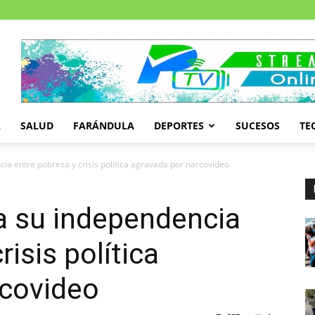
A
SALUD
FARÁNDULA
DEPORTES
SUCESOS
TE
a entre pobreza y crisis política agravada por narcovideo
a su independencia
risis política
rcovideo