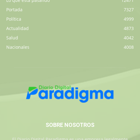
Lo que está pasando
12471
Portada
7327
Política
4999
Actualidad
4873
Salud
4042
Nacionales
4008
SOBRE NOSOTROS
El Diario Digital Paradigma es una empresa legalmente