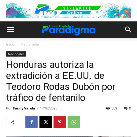
Inicio
Nacionales
Nacionales
Honduras autoriza la
extradición a EE.UU. de
Teodoro Rodas Dubón por
tráfico de fentanilo
Por
Fanny Varela
-
17/02/2025
339
0