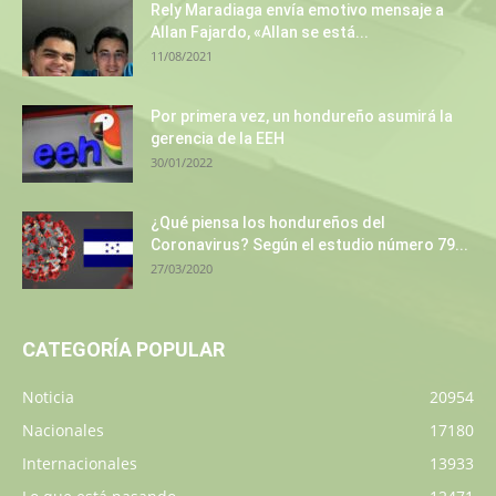
Rely Maradiaga envía emotivo mensaje a
Allan Fajardo, «Allan se está...
11/08/2021
Por primera vez, un hondureño asumirá la
gerencia de la EEH
30/01/2022
¿Qué piensa los hondureños del
Coronavirus? Según el estudio número 79...
27/03/2020
CATEGORÍA POPULAR
Noticia
20954
Nacionales
17180
Internacionales
13933