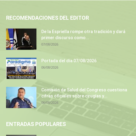
RECOMENDACIONES DEL EDITOR
De la Espriella rompe otra tradición y dará
primer discurso como...
07/08/2026
Portada del día 07/08/2026
06/08/2026
Comisión de Salud del Congreso cuestiona
cifras oficiales sobre cirugías y...
06/08/2026
ENTRADAS POPULARES