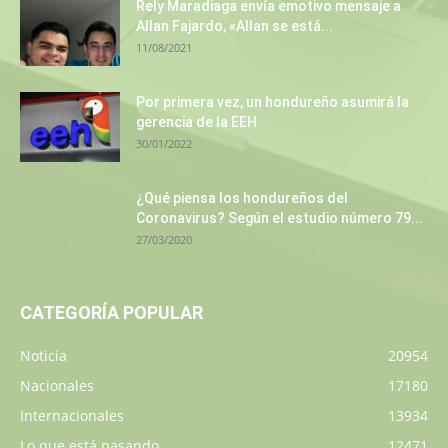
Rely Maradiaga envía emotivo mensaje a
Allan Fajardo, «Allan se está...
11/08/2021
Por primera vez, un hondureño asumirá la
gerencia de la EEH
30/01/2022
¿Qué piensa los hondureños del
Coronavirus? Según el estudio número 79...
27/03/2020
CATEGORÍA POPULAR
Noticia
20954
Nacionales
17180
Internacionales
13934
Lo que está pasando
12471