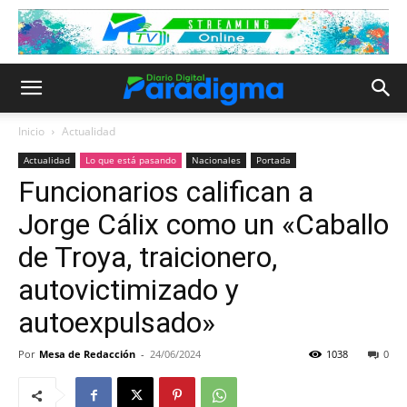
Inicio
Actualidad
Actualidad
Lo que está pasando
Nacionales
Portada
Funcionarios califican a
Jorge Cálix como un «Caballo
de Troya, traicionero,
autovictimizado y
autoexpulsado»
Por
Mesa de Redacción
-
24/06/2024
1038
0