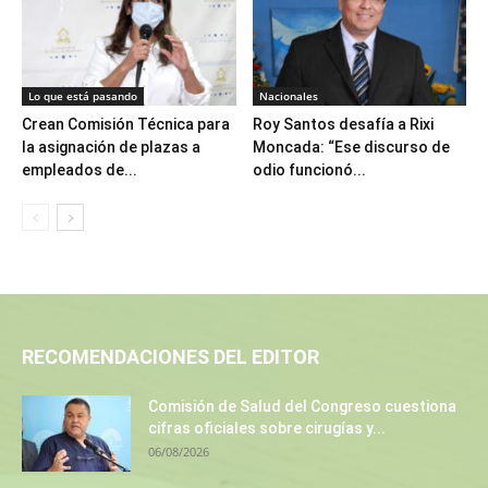
Lo que está pasando
Nacionales
Crean Comisión Técnica para
Roy Santos desafía a Rixi
la asignación de plazas a
Moncada: “Ese discurso de
empleados de...
odio funcionó...
RECOMENDACIONES DEL EDITOR
Comisión de Salud del Congreso cuestiona
cifras oficiales sobre cirugías y...
06/08/2026