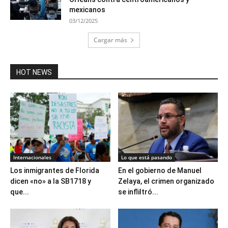
mexicanos
03/12/2025
Cargar más
HOT NEWS
Internacionales
Lo que está pasando
Los inmigrantes de Florida
En el gobierno de Manuel
dicen «no» a la SB1718 y
Zelaya, el crimen organizado
que...
se infliltró...