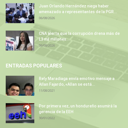
Juan Orlando Hernández niega haber
amenazado a representantes de la PGR...
06/08/2026
CNA alerta que la corrupción drena más de
L3 mil millones...
06/08/2026
ENTRADAS POPULARES
Rely Maradiaga envía emotivo mensaje a
Allan Fajardo, «Allan se está...
11/08/2021
Por primera vez, un hondureño asumirá la
gerencia de la EEH
30/01/2022