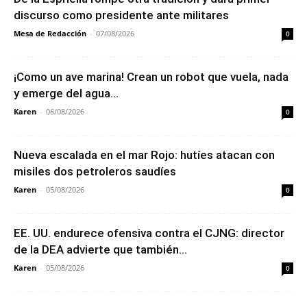
discurso como presidente ante militares
Mesa de Redacción
-
07/08/2026
0
¡Como un ave marina! Crean un robot que vuela, nada
y emerge del agua...
Karen
-
06/08/2026
0
Nueva escalada en el mar Rojo: hutíes atacan con
misiles dos petroleros saudíes
Karen
-
05/08/2026
0
EE. UU. endurece ofensiva contra el CJNG: director
de la DEA advierte que también...
Karen
-
05/08/2026
0