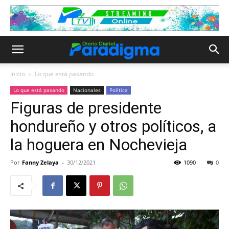
Inicio
Lo que está pasando
Lo que está pasando
Nacionales
Política
Figuras de presidente
hondureño y otros políticos, a
la hoguera en Nochevieja
Por
Fanny Zelaya
-
30/12/2021
1090
0