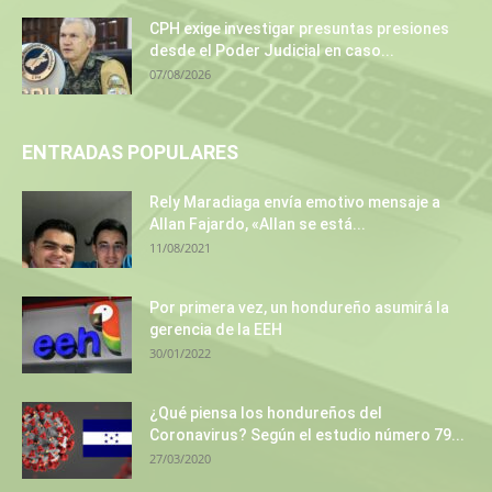
CPH exige investigar presuntas presiones
desde el Poder Judicial en caso...
07/08/2026
ENTRADAS POPULARES
Rely Maradiaga envía emotivo mensaje a
Allan Fajardo, «Allan se está...
11/08/2021
Por primera vez, un hondureño asumirá la
gerencia de la EEH
30/01/2022
¿Qué piensa los hondureños del
Coronavirus? Según el estudio número 79...
27/03/2020