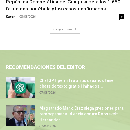
República Democrática del Congo supera los 1,650
fallecidos por ébola y los casos confirmados...
Karen
-
03/08/2026
0
Cargar más
RECOMENDACIONES DEL EDITOR
ChatGPT permitirá a sus usuarios tener
chats de texto gratis ilimitados...
07/08/2026
Magistrado Mario Díaz niega presiones para
reprogramar audiencia contra Roosevelt
Hernández
07/08/2026