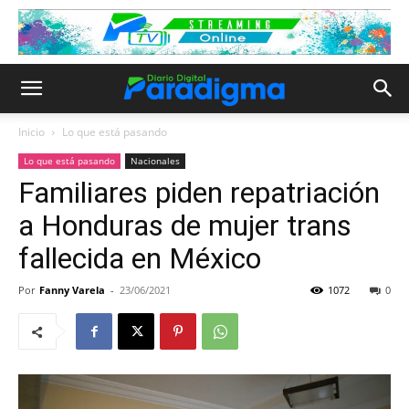
Inicio
Lo que está pasando
Lo que está pasando
Nacionales
Familiares piden repatriación
a Honduras de mujer trans
fallecida en México
Por
Fanny Varela
-
23/06/2021
1072
0