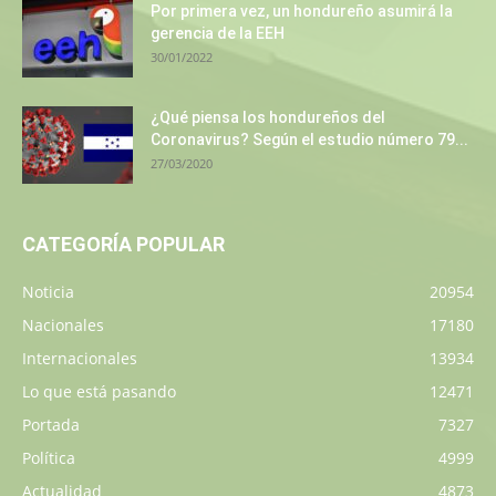
Por primera vez, un hondureño asumirá la
gerencia de la EEH
30/01/2022
¿Qué piensa los hondureños del
Coronavirus? Según el estudio número 79...
27/03/2020
CATEGORÍA POPULAR
Noticia
20954
Nacionales
17180
Internacionales
13934
Lo que está pasando
12471
Portada
7327
Política
4999
Actualidad
4873