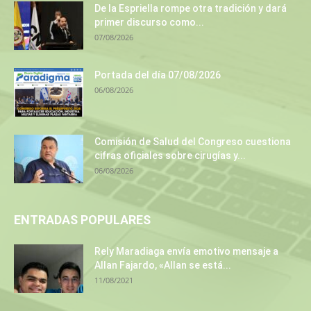
De la Espriella rompe otra tradición y dará
primer discurso como...
07/08/2026
Portada del día 07/08/2026
06/08/2026
Comisión de Salud del Congreso cuestiona
cifras oficiales sobre cirugías y...
06/08/2026
ENTRADAS POPULARES
Rely Maradiaga envía emotivo mensaje a
Allan Fajardo, «Allan se está...
11/08/2021