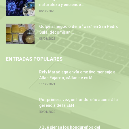
naturaleza y enciende...
08/08/2026
Golpe al negocio de la “wax” en San Pedro
Sula: decomisan...
08/08/2026
ENTRADAS POPULARES
Rely Maradiaga envía emotivo mensaje a
Allan Fajardo, «Allan se está...
11/08/2021
Por primera vez, un hondureño asumirá la
gerencia de la EEH
30/01/2022
¿Qué piensa los hondureños del