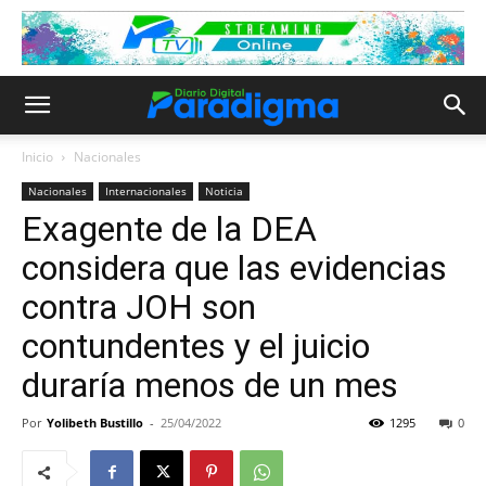
Inicio
Nacionales
Nacionales
Internacionales
Noticia
Exagente de la DEA
considera que las evidencias
contra JOH son
contundentes y el juicio
duraría menos de un mes
Por
Yolibeth Bustillo
-
25/04/2022
1295
0