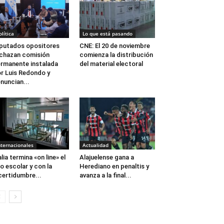
olítica
Lo que está pasando
putados opositores
CNE: El 20 de noviembre
chazan comisión
comienza la distribución
rmanente instalada
del material electoral
r Luis Redondo y
nuncian...
nternacionales
Actualidad
alia termina «on line» el
Alajuelense gana a
o escolar y con la
Herediano en penaltis y
certidumbre...
avanza a la final...