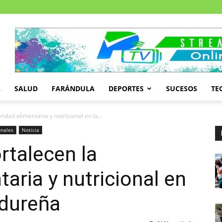
A
SALUD
FARÁNDULA
DEPORTES
SUCESOS
TE
idad alimentaria y nutricional en la...
onales
Noticia
rtalecen la
aria y nutricional en
ndureña