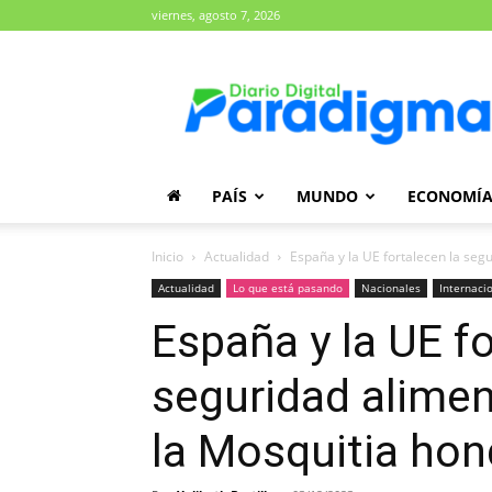
viernes, agosto 7, 2026
Diario
Paradigma
PAÍS
MUNDO
ECONOMÍ
Inicio
Actualidad
España y la UE fortalecen la segur
Actualidad
Lo que está pasando
Nacionales
Internaci
España y la UE fo
seguridad aliment
la Mosquitia ho