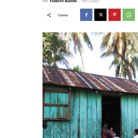
Por
Yolibeth Bustillo
-
03/12/2023
Cuota