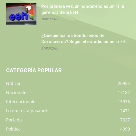
Por primera vez, un hondureño asumirá la
gerencia de la EEH
30/01/2022
¿Qué piensa los hondureños del
Coronavirus? Según el estudio número 79...
27/03/2020
CATEGORÍA POPULAR
Noticia
20954
Nacionales
17182
Internacionales
13935
Lo que está pasando
12471
Portada
7327
Política
4999