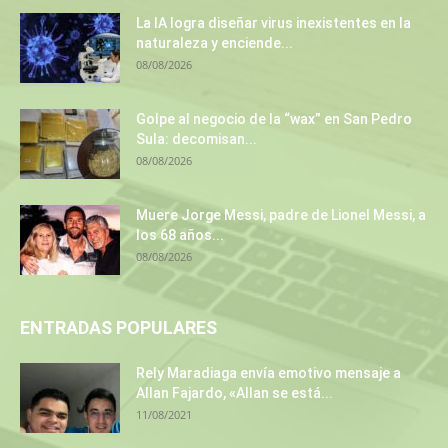
La IA logra diseñar virus inexistentes en la
naturaleza y enciende...
08/08/2026
Golpe al negocio de la “wax” en San Pedro
Sula: decomisan...
08/08/2026
Muere Jorge Messi, padre de Lionel Messi, a
los 68 años...
08/08/2026
ENTRADAS POPULARES
Rely Maradiaga envía emotivo mensaje a
Allan Fajardo, «Allan se está...
11/08/2021