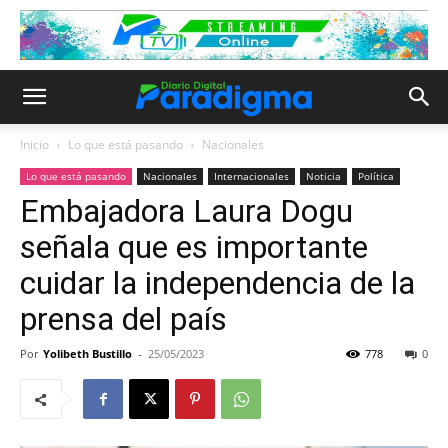
Inicio
Lo que está pasando
Nacionales
Lo que está pasando
Nacionales
Internacionales
Noticia
Política
Embajadora Laura Dogu
señala que es importante
cuidar la independencia de la
prensa del país
Por
Yolibeth Bustillo
-
25/05/2023
778
0