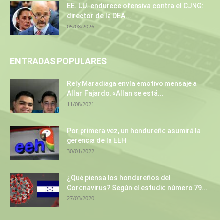
EE. UU. endurece ofensiva contra el CJNG:
director de la DEA...
05/08/2026
ENTRADAS POPULARES
Rely Maradiaga envía emotivo mensaje a
Allan Fajardo, «Allan se está...
11/08/2021
Por primera vez, un hondureño asumirá la
gerencia de la EEH
30/01/2022
¿Qué piensa los hondureños del
Coronavirus? Según el estudio número 79...
27/03/2020