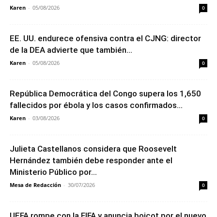
Karen
-
05/08/2026
0
EE. UU. endurece ofensiva contra el CJNG: director
de la DEA advierte que también...
Karen
-
05/08/2026
0
República Democrática del Congo supera los 1,650
fallecidos por ébola y los casos confirmados...
Karen
-
03/08/2026
0
Julieta Castellanos considera que Roosevelt
Hernández también debe responder ante el
Ministerio Público por...
Mesa de Redacción
-
30/07/2026
0
UEFA rompe con la FIFA y anuncia boicot por el nuevo