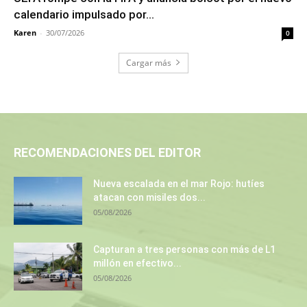
calendario impulsado por...
Karen
-
30/07/2026
0
Cargar más
RECOMENDACIONES DEL EDITOR
Nueva escalada en el mar Rojo: hutíes
atacan con misiles dos...
05/08/2026
Capturan a tres personas con más de L1
millón en efectivo...
05/08/2026