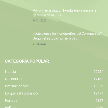
Por primera vez, un hondureño asumirá la
gerencia de la EEH
30/01/2022
¿Qué piensa los hondureños del Coronavirus?
Según el estudio número 79...
27/03/2020
CATEGORÍA POPULAR
Noticia
20954
Nacionales
17182
Internacionales
13935
Lo que está pasando
12471
Portada
7327
Política
4999