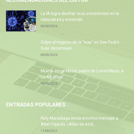
La IA logra diseñar virus inexistentes en la
naturaleza y enciende...
08/08/2026
Golpe al negocio de la “wax” en San Pedro
Sula: decomisan...
08/08/2026
Muere Jorge Messi, padre de Lionel Messi, a
los 68 años...
08/08/2026
ENTRADAS POPULARES
Rely Maradiaga envía emotivo mensaje a
Allan Fajardo, «Allan se está...
11/08/2021