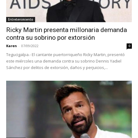
Entretenimiento
Ricky Martin presenta millonaria demanda
contra su sobrino por extorsión
Karen
-
07/09/2022
0
Tegucigalpa.- El cantante puertorriqueño Ricky Martin, presentó
este miércoles una demanda contra su sobrino Dennis Yadiel
Sánchez por delitos de extorsión, daños y perjuicios,...