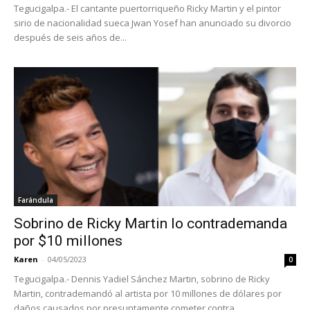
Tegucigalpa.- El cantante puertorriqueño Ricky Martin y el pintor
sirio de nacionalidad sueca Jwan Yosef han anunciado su divorcio
después de seis años de...
Farándula
Sobrino de Ricky Martin lo contrademanda
por $10 millones
Karen
-
04/05/2023
0
Tegucigalpa.- Dennis Yadiel Sánchez Martin, sobrino de Ricky
Martin, contrademandó al artista por 10 millones de dólares por
daños causados por presuntamente cometer contra...