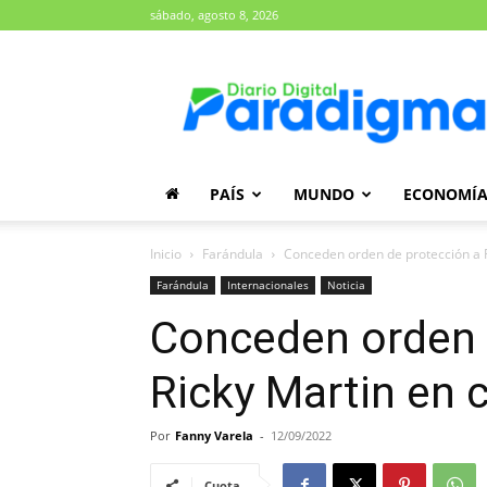
sábado, agosto 8, 2026
Diario
Paradigma
PAÍS
MUNDO
ECONOMÍ
Inicio
Farándula
Conceden orden de protección a R
Farándula
Internacionales
Noticia
Conceden orden 
Ricky Martin en 
Por
Fanny Varela
-
12/09/2022
Cuota