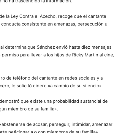
a no ha trascendido la información.
de la Ley Contra el Acecho, recoge que el cantante
 conducta consistente en amenazas, persecución u
bunal determina que Sánchez envió hasta diez mensajes
ó permiso para llevar a los hijos de Ricky Martin al cine,
o de teléfono del cantante en redes sociales y a
cero, le solicitó dinero «a cambio de su silencio».
 demostró que existe una probabilidad sustancial de
lgún miembro de su familia».
 «abstenerse de acosar, perseguir, intimidar, amenazar
parte peticionaria o con miembros de su familia».