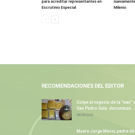
para acreditar representantes en
nuevamente 
Escrutinio Especial
Milenio
RECOMENDACIONES DEL EDITOR
Golpe al negocio de la “wax” 
San Pedro Sula: decomisan...
08/08/2026
Muere Jorge Messi, padre de