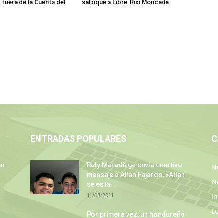
fuera de la Cuenta del
salpique a Libre: Rixi Moncada
ENTRADAS POPULARES
C
en
Rely Maradiaga envía emotivo
No
mensaje a Allan Fajardo, «Allan
N
se está...
11/08/2021
In
L
Por primera vez, un hondureño