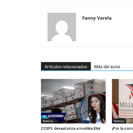
Fanny Varela
Artículos relacionados
Más del autor
Noticia
Noticia
CCEPL desautoriza a Iroshka Elvir
¡Por la cor