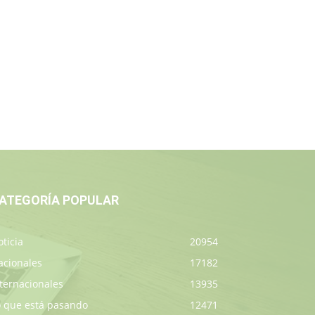
ATEGORÍA POPULAR
ticia
20954
acionales
17182
ternacionales
13935
o que está pasando
12471