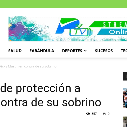
A
SALUD
FARÁNDULA
DEPORTES
SUCESOS
TE
icky Martin en contra de su sobrino
de protección a
contra de su sobrino
857
0