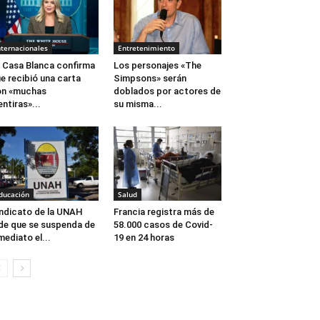
nternacionales
Entretenimiento
 Casa Blanca confirma
Los personajes «The
e recibió una carta
Simpsons» serán
on «muchas
doblados por actores de
ntiras»...
su misma...
ducación
Salud
ndicato de la UNAH
Francia registra más de
de que se suspenda de
58.000 casos de Covid-
mediato el...
19 en 24 horas