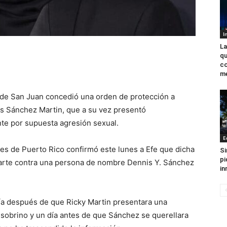
I
La
qu
c
me
a de San Juan concedió una orden de protección a
is Sánchez Martin, que a su vez presentó
nte por supuesta agresión sexual.
E
les de Puerto Rico confirmó este lunes a Efe que dicha
Si
pi
parte contra una persona de nombre Dennis Y. Sánchez
in
día después de que Ricky Martin presentara una
 sobrino y un día antes de que Sánchez se querellara