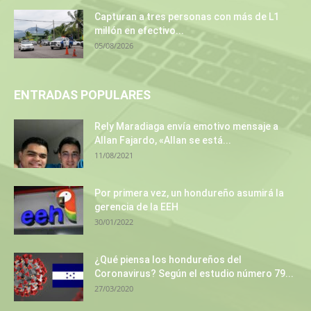
Capturan a tres personas con más de L1
millón en efectivo...
05/08/2026
ENTRADAS POPULARES
Rely Maradiaga envía emotivo mensaje a
Allan Fajardo, «Allan se está...
11/08/2021
Por primera vez, un hondureño asumirá la
gerencia de la EEH
30/01/2022
¿Qué piensa los hondureños del
Coronavirus? Según el estudio número 79...
27/03/2020