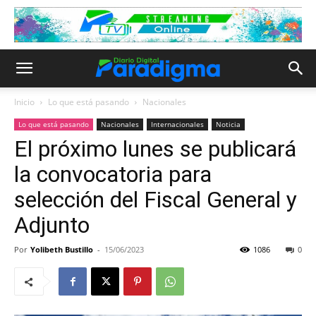
Inicio
Lo que está pasando
Nacionales
Lo que está pasando
Nacionales
Internacionales
Noticia
El próximo lunes se publicará
la convocatoria para
selección del Fiscal General y
Adjunto
Por
Yolibeth Bustillo
-
15/06/2023
1086
0