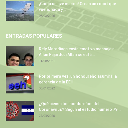
¡Como un ave marina! Crean un robot que
vuela, nada y...
06/08/2026
ENTRADAS POPULARES
Rely Maradiaga envía emotivo mensaje a
Allan Fajardo, «Allan se está...
11/08/2021
Por primera vez, un hondureño asumirá la
gerencia de la EEH
30/01/2022
¿Qué piensa los hondureños del
Coronavirus? Según el estudio número 79...
27/03/2020