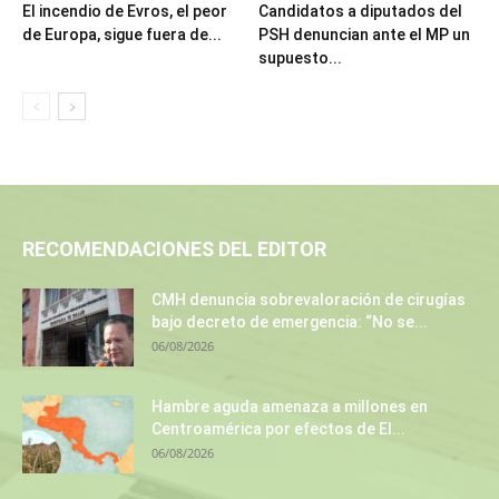
El incendio de Evros, el peor
Candidatos a diputados del
de Europa, sigue fuera de...
PSH denuncian ante el MP un
supuesto...
RECOMENDACIONES DEL EDITOR
CMH denuncia sobrevaloración de cirugías
bajo decreto de emergencia: “No se...
06/08/2026
Hambre aguda amenaza a millones en
Centroamérica por efectos de El...
06/08/2026