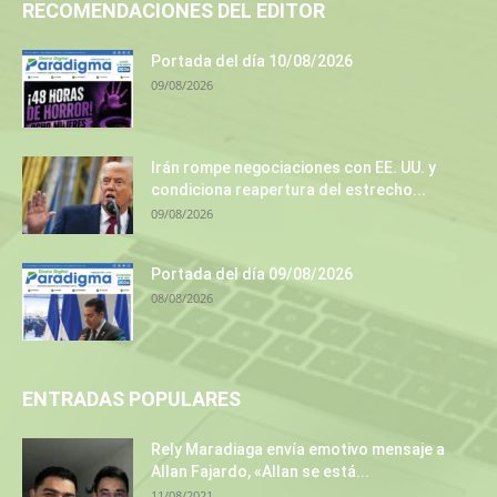
RECOMENDACIONES DEL EDITOR
Portada del día 10/08/2026
09/08/2026
Irán rompe negociaciones con EE. UU. y
condiciona reapertura del estrecho...
09/08/2026
Portada del día 09/08/2026
08/08/2026
ENTRADAS POPULARES
Rely Maradiaga envía emotivo mensaje a
Allan Fajardo, «Allan se está...
11/08/2021