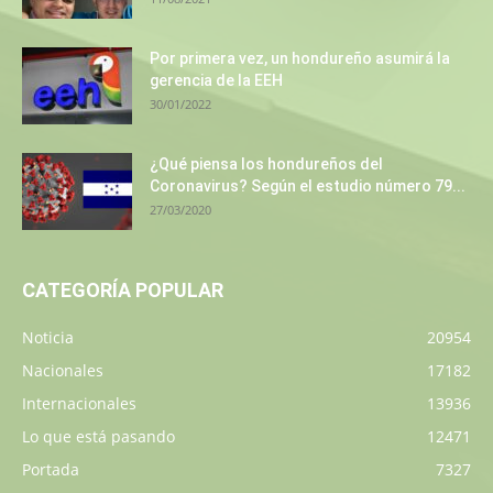
Por primera vez, un hondureño asumirá la
gerencia de la EEH
30/01/2022
¿Qué piensa los hondureños del
Coronavirus? Según el estudio número 79...
27/03/2020
CATEGORÍA POPULAR
Noticia
20954
Nacionales
17182
Internacionales
13936
Lo que está pasando
12471
Portada
7327