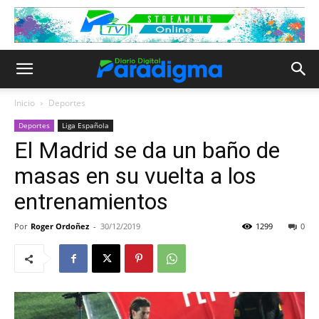
Inicio
Deportes
Deportes
Liga Española
El Madrid se da un baño de
masas en su vuelta a los
entrenamientos
Por
Roger Ordoñez
-
30/12/2019
1299
0