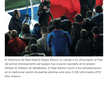
El futbolista del Real Madrid Sergio Ramos (c) saluda a los aficionados al final
del primer entrenamiento del equipo tras el parón navideño en el estadio
Alfredo Di Stefano de Valdebebas. El Real Madrid volvió a los entrenamientos
en la tradicional sesión de puertas abiertas ante unos 5.300 aficionados.EFE/
Kiko Huesca