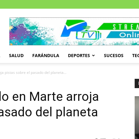
A
SALUD
FARÁNDULA
DEPORTES
SUCESOS
TE
a pistas sobre el pasado del planeta...
do en Marte arroja
pasado del planeta