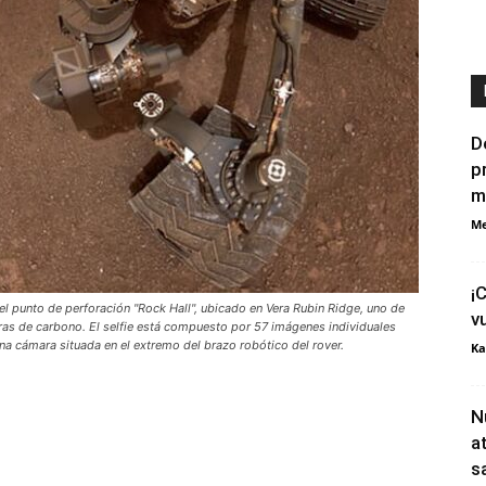
D
p
m
Me
¡
l punto de perforación "Rock Hall", ubicado en Vera Rubin Ridge, uno de
v
tras de carbono. El selfie está compuesto por 57 imágenes individuales
a cámara situada en el extremo del brazo robótico del rover.
Ka
N
a
s