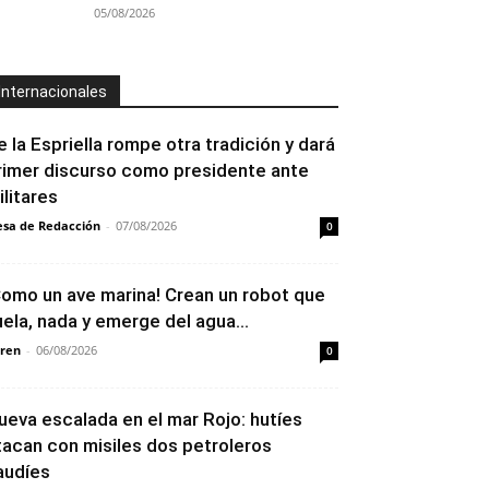
05/08/2026
Internacionales
e la Espriella rompe otra tradición y dará
rimer discurso como presidente ante
ilitares
sa de Redacción
-
07/08/2026
0
Como un ave marina! Crean un robot que
uela, nada y emerge del agua...
ren
-
06/08/2026
0
ueva escalada en el mar Rojo: hutíes
tacan con misiles dos petroleros
audíes