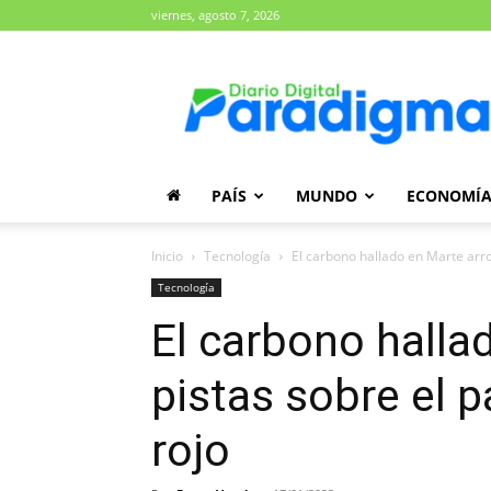
viernes, agosto 7, 2026
Diario
Paradigma
PAÍS
MUNDO
ECONOMÍ
Inicio
Tecnología
El carbono hallado en Marte arroj
Tecnología
El carbono halla
pistas sobre el 
rojo