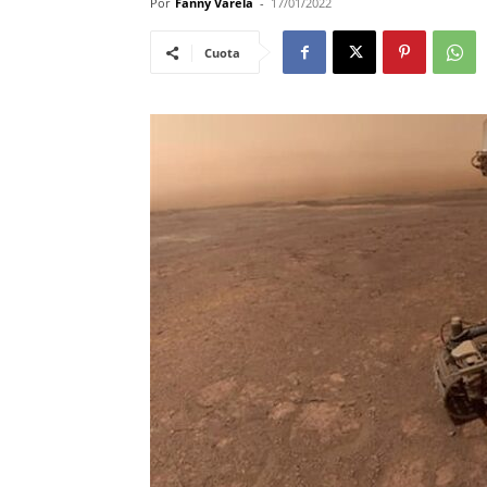
Por
Fanny Varela
-
17/01/2022
Cuota