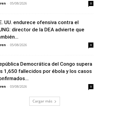
ren
-
05/08/2026
0
E. UU. endurece ofensiva contra el
JNG: director de la DEA advierte que
ambién...
ren
-
05/08/2026
0
epública Democrática del Congo supera
os 1,650 fallecidos por ébola y los casos
onfirmados...
ren
-
03/08/2026
0
Cargar más