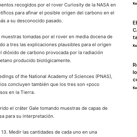
Ka
imentos recogidos por el rover Curiosity de la NASA en
tíficos para afinar el posible origen del carbono en el
 más a su desconocido pasado.
E
C
as muestras tomadas por el rover en media docena de
t
ido a tres las explicaciones plausibles para el origen
Ka
l dióxido de carbono provocada por la radiación
 metano producido biológicamente.
R
l
eedings of the National Academy of Sciences (PNAS),
c
rios concluyen también que los tres son «poco
Ka
os en la Tierra.
rrido el cráter Gale tomando muestras de capas de
sa para su interpretación.
y 13. Medir las cantidades de cada uno en una