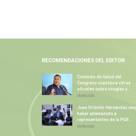
RECOMENDACIONES DEL EDITOR
Comisión de Salud del
Congreso cuestiona cifras
oficiales sobre cirugías y...
06/08/2026
Juan Orlando Hernández nie
haber amenazado a
representantes de la PGR...
06/08/2026