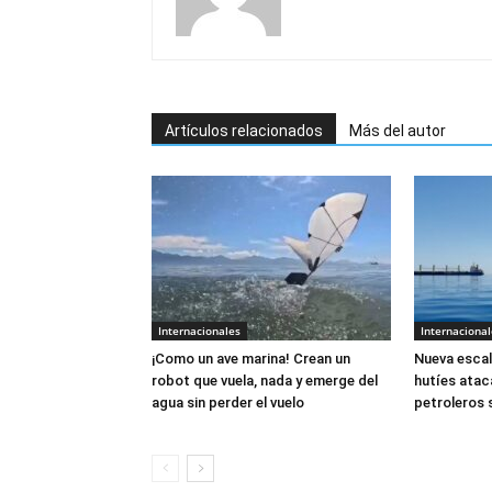
Artículos relacionados
Más del autor
Internacionales
Internacional
¡Como un ave marina! Crean un
Nueva escal
robot que vuela, nada y emerge del
hutíes atac
agua sin perder el vuelo
petroleros 