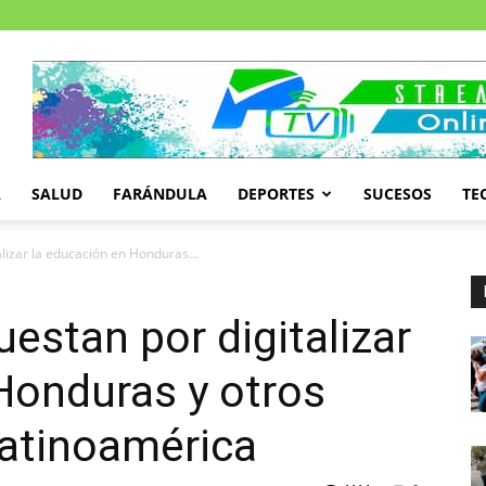
A
SALUD
FARÁNDULA
DEPORTES
SUCESOS
TE
alizar la educación en Honduras...
puestan por digitalizar
Honduras y otros
Latinoamérica