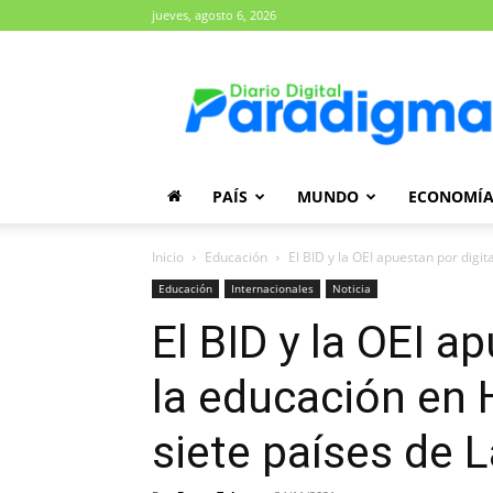
jueves, agosto 6, 2026
Diario
Paradigma
PAÍS
MUNDO
ECONOMÍ
Inicio
Educación
El BID y la OEI apuestan por digit
Educación
Internacionales
Noticia
El BID y la OEI a
la educación en 
siete países de 