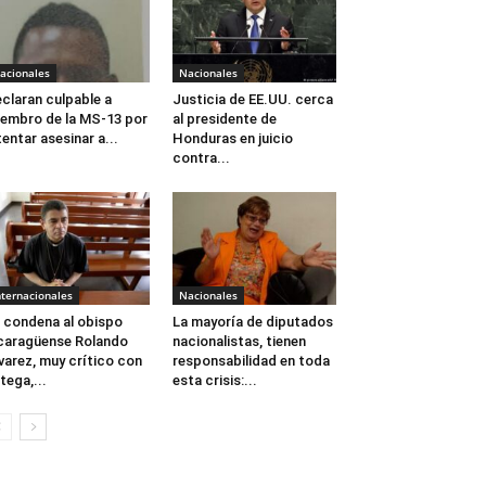
acionales
Nacionales
claran culpable a
Justicia de EE.UU. cerca
embro de la MS-13 por
al presidente de
tentar asesinar a...
Honduras en juicio
contra...
nternacionales
Nacionales
 condena al obispo
La mayoría de diputados
caragüense Rolando
nacionalistas, tienen
varez, muy crítico con
responsabilidad en toda
tega,...
esta crisis:...