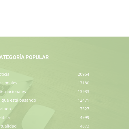
ATEGORÍA POPULAR
ticia
20954
acionales
17180
ternacionales
13933
o que está pasando
12471
ortada
7327
lítica
4999
ctualidad
4873