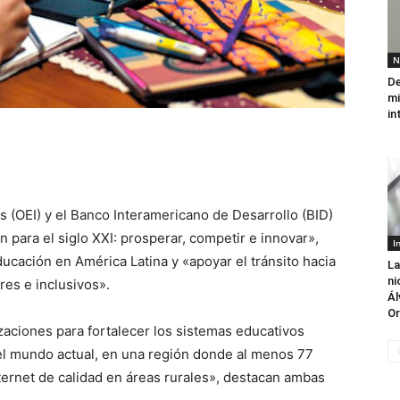
N
De
mi
in
 (OEI) y el Banco Interamericano de Desarrollo (BID)
 para el siglo XXI: prosperar, competir e innovar»,
I
educación en América Latina y «apoyar el tránsito hacia
La
ni
es e inclusivos».
Ál
Or
zaciones para fortalecer los sistemas educativos
el mundo actual, en una región donde al menos 77
ternet de calidad en áreas rurales», destacan ambas