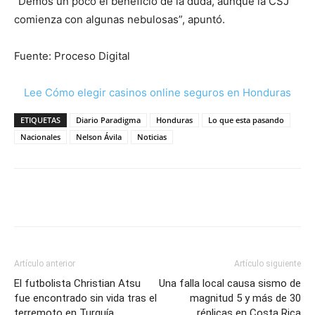
“Demos un poco el beneficio de la duda, aunque la CSJ
comienza con algunas nebulosas”, apuntó.
Fuente: Proceso Digital
Lee Cómo elegir casinos online seguros en Honduras
ETIQUETAS
Diario Paradigma
Honduras
Lo que esta pasando
Nacionales
Nelson Ávila
Noticias
Artículo anterior
Artículo siguiente
El futbolista Christian Atsu
Una falla local causa sismo de
fue encontrado sin vida tras el
magnitud 5 y más de 30
terremoto en Turquía
réplicas en Costa Rica