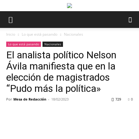
Inicio
Lo que está pasando
Nacionales
Lo que está pasando
Nacionales
El analista político Nelson
Ávila manifiesta que en la
elección de magistrados
“Pudo más la política»
Por
Mesa de Redacción
-
18/02/2023
729
0