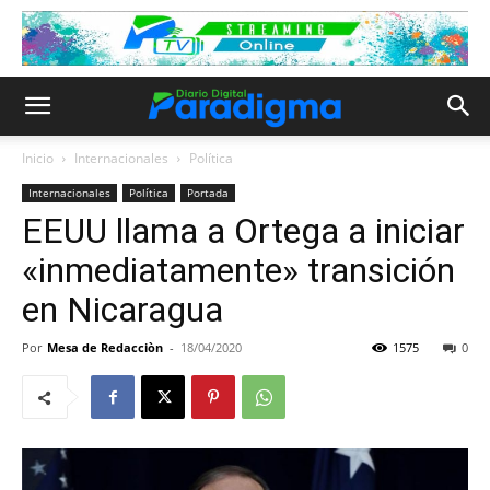
Inicio
Internacionales
Política
Internacionales
Política
Portada
EEUU llama a Ortega a iniciar
«inmediatamente» transición
en Nicaragua
Por
Mesa de Redacciòn
-
18/04/2020
1575
0