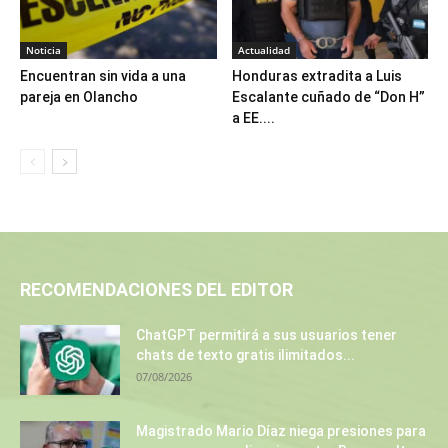
Noticia
Actualidad
Encuentran sin vida a una
Honduras extradita a Luis
pareja en Olancho
Escalante cuñado de “Don H”
a EE....
RECOMENDACIONES DEL EDITOR
ChatGPT permitirá a sus usuarios tener
chats de texto gratis ilimitados...
07/08/2026
Magistrado Mario Díaz niega presiones para