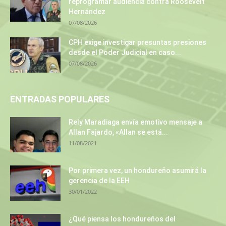
reprogramar audiencia contra Roosevelt
Hernández
07/08/2026
CPH exige investigar presuntas presiones
desde el Poder Judicial en caso...
07/08/2026
ENTRADAS POPULARES
Rely Maradiaga envía emotivo mensaje a
Allan Fajardo, «Allan se está...
11/08/2021
Por primera vez, un hondureño asumirá la
gerencia de la EEH
30/01/2022
¿Qué piensa los hondureños del