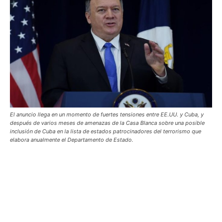
El anuncio llega en un momento de fuertes tensiones entre EE.UU. y Cuba, y
después de varios meses de amenazas de la Casa Blanca sobre una posible
inclusión de Cuba en la lista de estados patrocinadores del terrorismo que
elabora anualmente el Departamento de Estado.