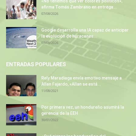
«No tenemos que ver colores políticos»,
afirma Tomás Zambrano en entrega...
07/08/2026
Google desarrolla una IA capaz de anticipar
la evolución de huracanes...
07/08/2026
ENTRADAS POPULARES
Rely Maradiaga envía emotivo mensaje a
Allan Fajardo, «Allan se está...
11/08/2021
Por primera vez, un hondureño asumirá la
gerencia de la EEH
30/01/2022