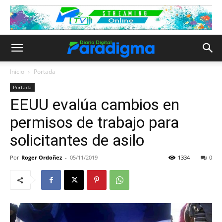
Inicio
Portada
Portada
EEUU evalúa cambios en
permisos de trabajo para
solicitantes de asilo
Por
Roger Ordoñez
-
05/11/2019
1334
0