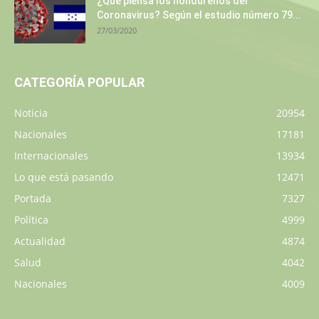
¿Qué piensa los hondureños del
Coronavirus? Según el estudio número 79...
27/03/2020
CATEGORÍA POPULAR
Noticia
20954
Nacionales
17181
Internacionales
13934
Lo que está pasando
12471
Portada
7327
Política
4999
Actualidad
4874
Salud
4042
Nacionales
4009