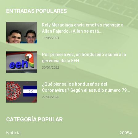
ENTRADAS POPULARES
Rely Maradiaga envía emotivo mensaje a
Allan Fajardo, «Allan se está...
11/08/2021
Por primera vez, un hondureño asumirá la
gerencia de la EEH
30/01/2022
¿Qué piensa los hondureños del
Coronavirus? Según el estudio número 79...
27/03/2020
CATEGORÍA POPULAR
Noticia
20954