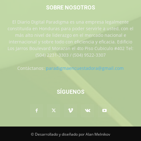
SOBRE NOSOTROS
El Diario Digital Paradigma es una empresa legalmente
constituida en Honduras para poder servirle a usted, con el
más alto nivel de liderazgo en el mercado nacional e
internacional y sobre todo con eficiencia y eficacia. Edificio
Los Jarros Boulevard Morazan el 4to Piso Cubiculo #402 Tel:
(504) 2231-3303 / (504) 9522-3307
Contáctanos:
paradigmaencuestadora@gmail.com
SÍGUENOS
© Desarrollado y diseñado por Alan Melnikov