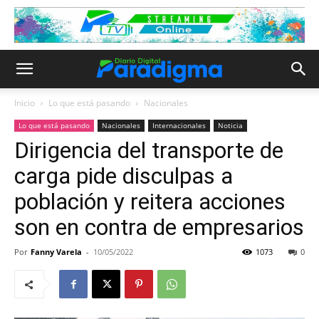
Inicio
Lo que está pasando
Nacionales
Lo que está pasando
Nacionales
Internacionales
Noticia
Dirigencia del transporte de
carga pide disculpas a
población y reitera acciones
son en contra de empresarios
Por
Fanny Varela
-
10/05/2022
1073
0