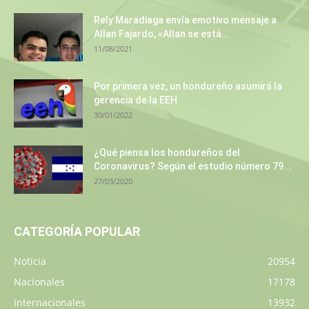
Rely Maradiaga envía emotivo mensaje a
Allan Fajardo, «Allan se está...
11/08/2021
Por primera vez, un hondureño asumirá la
gerencia de la EEH
30/01/2022
¿Qué piensa los hondureños del
Coronavirus? Según el estudio número 79...
27/03/2020
CATEGORÍA POPULAR
Noticia
20954
Nacionales
17178
Internacionales
13932