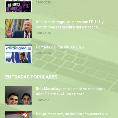
09/08/2026
Irán rompe negociaciones con EE. UU. y
condiciona reapertura del estrecho...
09/08/2026
Portada del día 09/08/2026
08/08/2026
ENTRADAS POPULARES
Rely Maradiaga envía emotivo mensaje a
Allan Fajardo, «Allan se está...
11/08/2021
Por primera vez, un hondureño asumirá la