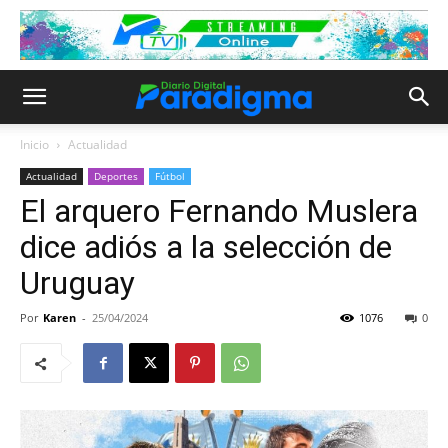
Inicio
Actualidad
Actualidad
Deportes
Fútbol
El arquero Fernando Muslera
dice adiós a la selección de
Uruguay
Por
Karen
-
25/04/2024
1076
0