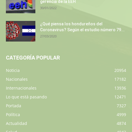
gerencia de la EEH
30/01/2022
¿Qué piensa los hondureños del
Coronavirus? Según el estudio número 79...
27/03/2020
CATEGORÍA POPULAR
Noticia
20954
Nacionales
17182
Internacionales
13936
Lo que está pasando
12471
Portada
7327
Política
4999
Actualidad
4874