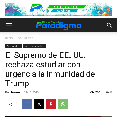
Inicio
Actualidad
Actualidad
Internacionales
El Supremo de EE. UU.
rechaza estudiar con
urgencia la inmunidad de
Trump
Por
Karen
-
22/12/2023
780
0