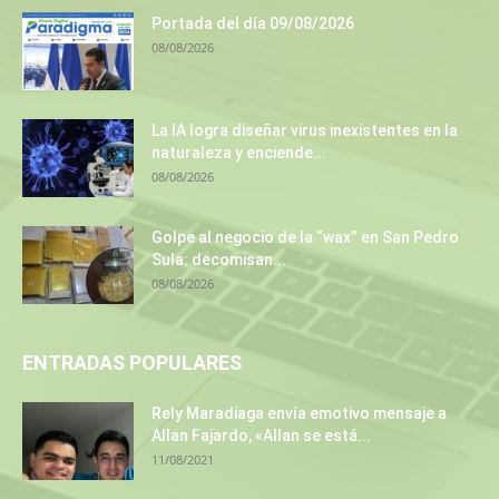
Portada del día 09/08/2026
08/08/2026
La IA logra diseñar virus inexistentes en la
naturaleza y enciende...
08/08/2026
Golpe al negocio de la “wax” en San Pedro
Sula: decomisan...
08/08/2026
ENTRADAS POPULARES
Rely Maradiaga envía emotivo mensaje a
Allan Fajardo, «Allan se está...
11/08/2021