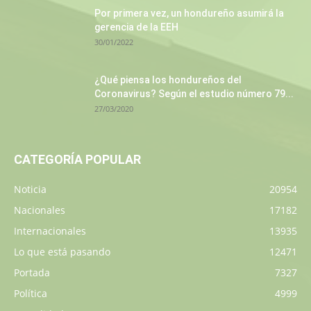
Por primera vez, un hondureño asumirá la
gerencia de la EEH
30/01/2022
¿Qué piensa los hondureños del
Coronavirus? Según el estudio número 79...
27/03/2020
CATEGORÍA POPULAR
Noticia
20954
Nacionales
17182
Internacionales
13935
Lo que está pasando
12471
Portada
7327
Política
4999