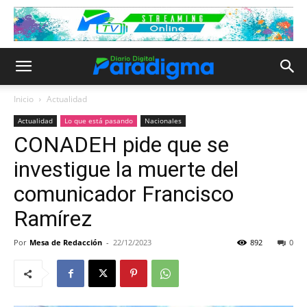
Inicio
Actualidad
Actualidad
Lo que está pasando
Nacionales
CONADEH pide que se
investigue la muerte del
comunicador Francisco
Ramírez
Por
Mesa de Redacción
-
22/12/2023
892
0