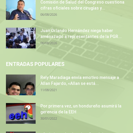
Comisión de Salud del Congreso cuestiona
cifras oficiales sobre cirugías y...
06/08/2026
Juan Orlando Hernández niega haber
amenazado a representantes de la PGR...
06/08/2026
ENTRADAS POPULARES
Rely Maradiaga envía emotivo mensaje a
Allan Fajardo, «Allan se está...
11/08/2021
Por primera vez, un hondureño asumirá la
gerencia de la EEH
30/01/2022