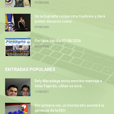
07/08/2026
De la Espriella rompe otra tradición y dará
primer discurso como...
07/08/2026
Portada del día 07/08/2026
06/08/2026
ENTRADAS POPULARES
Rely Maradiaga envía emotivo mensaje a
Allan Fajardo, «Allan se está...
11/08/2021
Por primera vez, un hondureño asumirá la
gerencia de la EEH