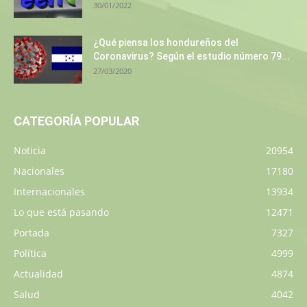
30/01/2022
¿Qué piensa los hondureños del
Coronavirus? Según el estudio número 79...
27/03/2020
CATEGORÍA POPULAR
Noticia
20954
Nacionales
17180
Internacionales
13934
Lo que está pasando
12471
Portada
7327
Política
4999
Actualidad
4874
Salud
4042