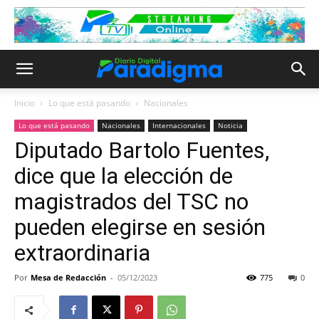
Inicio
Lo que está pasando
Nacionales
Lo que está pasando
Nacionales
Internacionales
Noticia
Diputado Bartolo Fuentes,
dice que la elección de
magistrados del TSC no
pueden elegirse en sesión
extraordinaria
Por
Mesa de Redacción
-
05/12/2023
775
0