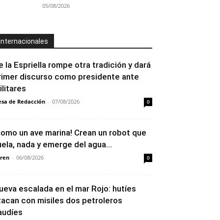
05/08/2026
Internacionales
e la Espriella rompe otra tradición y dará
rimer discurso como presidente ante
ilitares
sa de Redacción
-
07/08/2026
0
Como un ave marina! Crean un robot que
uela, nada y emerge del agua...
ren
-
06/08/2026
0
ueva escalada en el mar Rojo: hutíes
tacan con misiles dos petroleros
audíes