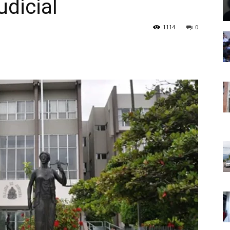
udicial
1114
0