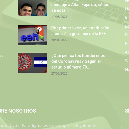
No
mensaje a Allan Fajardo, «Allan
N
se está...
11/08/2021
In
L
s
Por primera vez, un hondureño
asumirá la gerencia de la EEH
P
30/01/2022
Po
A
az
¿Qué piensa los hondureños
S
del Coronavirus? Según el
estudio número 79...
N
27/03/2020
BRE NOSOTROS
S
iario Digital Paradigma es una empresa legalmente