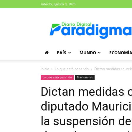
sábado, agosto 8, 2026
Diario
Paradigma
PAÍS
MUNDO
ECONOMÍ
Inicio
Lo que está pasando
Dictan medidas cautelar
Lo que está pasando
Nacionales
Dictan medidas c
diputado Mauricio
la suspensión de