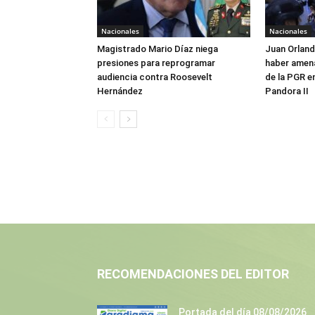
Nacionales
Nacionales
Magistrado Mario Díaz niega
Juan Orlan
presiones para reprogramar
haber amen
audiencia contra Roosevelt
de la PGR e
Hernández
Pandora II
RECOMENDACIONES DEL EDITOR
Portada del día 08/08/2026