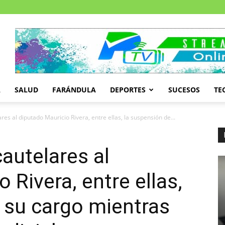
A
SALUD
FARÁNDULA
DEPORTES
SUCESOS
TE
es al diputado Mauricio Rivera, entre ellas, la suspensión de...
autelares al
 Rivera, entre ellas,
 su cargo mientras