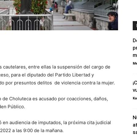
D
p
m
Me
 cautelares, entre ellas la suspensión del cargo de
eso, para el diputado del Partido Libertad y
¡
do por presuntos delitos de violencia contra la mujer.
v
o de Choluteca es acusado por coacciones, daños,
Ka
den Público.
N
 en audiencia de imputados, la próxima cita judicial
a
2022 a las 9:00 de la mañana.
s