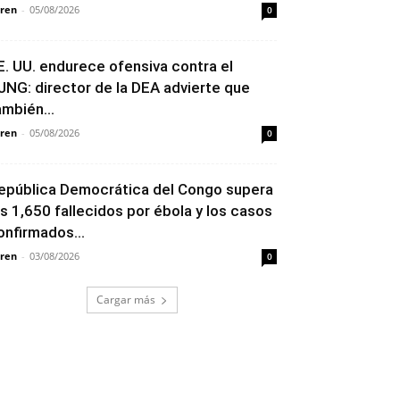
ren
-
05/08/2026
0
E. UU. endurece ofensiva contra el
JNG: director de la DEA advierte que
ambién...
ren
-
05/08/2026
0
epública Democrática del Congo supera
os 1,650 fallecidos por ébola y los casos
onfirmados...
ren
-
03/08/2026
0
Cargar más