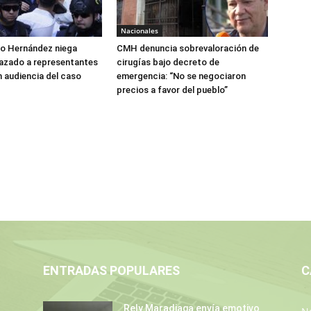
Nacionales
do Hernández niega
CMH denuncia sobrevaloración de
azado a representantes
cirugías bajo decreto de
n audiencia del caso
emergencia: “No se negociaron
precios a favor del pueblo”
ENTRADAS POPULARES
C
Rely Maradiaga envía emotivo