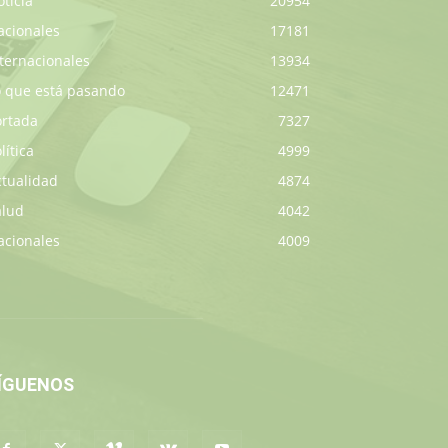
ticia
20954
acionales
17181
ternacionales
13934
o que está pasando
12471
ortada
7327
lítica
4999
ctualidad
4874
alud
4042
acionales
4009
ÍGUENOS