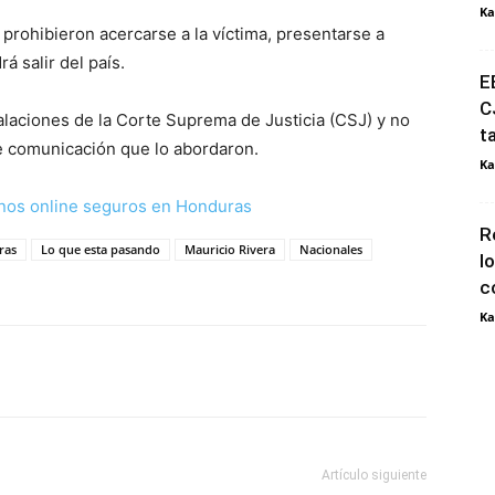
Ka
 prohibieron acercarse a la víctima, presentarse a
rá salir del país.
E
C
talaciones de la Corte Suprema de Justicia (CSJ) y no
t
e comunicación que lo abordaron.
Ka
nos online seguros en Honduras
R
ras
Lo que esta pasando
Mauricio Rivera
Nacionales
l
c
Ka
Artículo siguiente