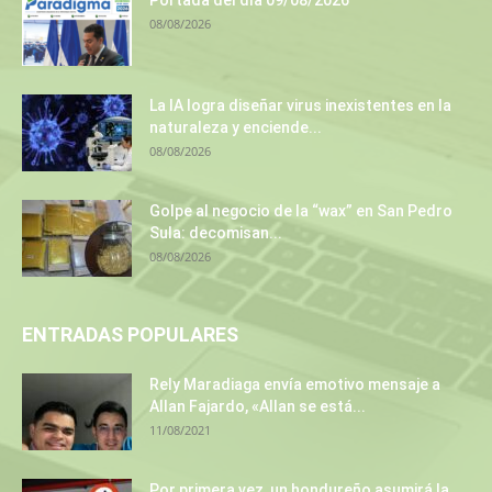
Portada del día 09/08/2026
08/08/2026
La IA logra diseñar virus inexistentes en la
naturaleza y enciende...
08/08/2026
Golpe al negocio de la “wax” en San Pedro
Sula: decomisan...
08/08/2026
ENTRADAS POPULARES
Rely Maradiaga envía emotivo mensaje a
Allan Fajardo, «Allan se está...
11/08/2021
Por primera vez, un hondureño asumirá la