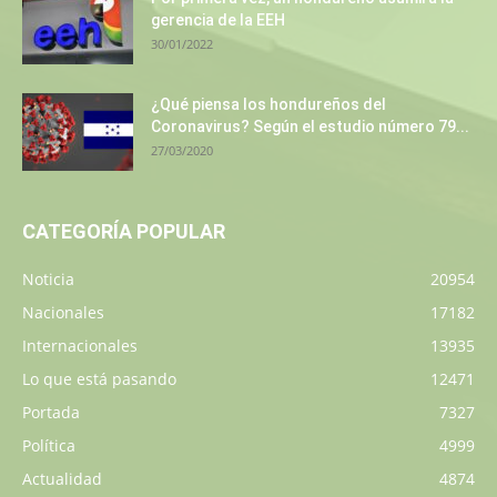
gerencia de la EEH
30/01/2022
¿Qué piensa los hondureños del
Coronavirus? Según el estudio número 79...
27/03/2020
CATEGORÍA POPULAR
Noticia
20954
Nacionales
17182
Internacionales
13935
Lo que está pasando
12471
Portada
7327
Política
4999
Actualidad
4874