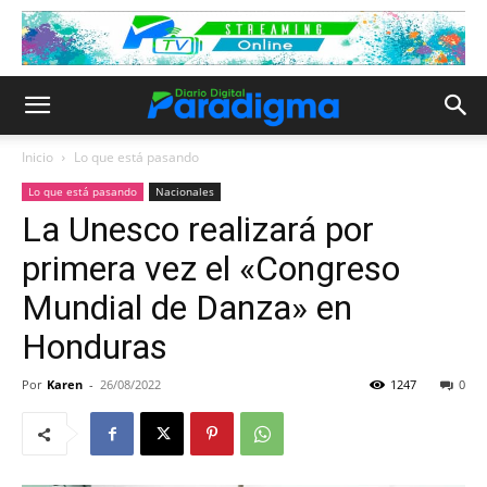
Inicio
Lo que está pasando
Lo que está pasando
Nacionales
La Unesco realizará por
primera vez el «Congreso
Mundial de Danza» en
Honduras
Por
Karen
-
26/08/2022
1247
0