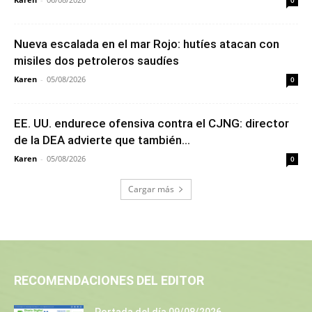
0
Nueva escalada en el mar Rojo: hutíes atacan con
misiles dos petroleros saudíes
Karen
-
05/08/2026
0
EE. UU. endurece ofensiva contra el CJNG: director
de la DEA advierte que también...
Karen
-
05/08/2026
0
Cargar más
RECOMENDACIONES DEL EDITOR