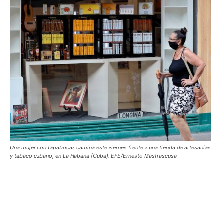
Una mujer con tapabocas camina este viernes frente a una tienda de artesanías
y tabaco cubano, en La Habana (Cuba). EFE/Ernesto Mastrascusa