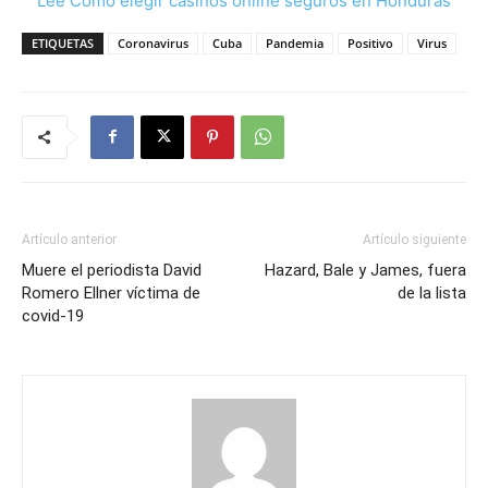
Lee Cómo elegir casinos online seguros en Honduras
ETIQUETAS
Coronavirus
Cuba
Pandemia
Positivo
Virus
Artículo anterior
Artículo siguiente
Muere el periodista David
Hazard, Bale y James, fuera
Romero Ellner víctima de
de la lista
covid-19