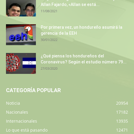
Allan Fajardo, «Allan se está...
11/08/2021
Por primera vez, un hondureño asumirá la
gerencia de la EEH
30/01/2022
¿Qué piensa los hondureños del
Coronavirus? Según el estudio número 79...
27/03/2020
CATEGORÍA POPULAR
Noticia
20954
Nacionales
17182
Internacionales
13935
Lo que está pasando
12471