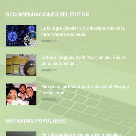
RECOMENDACIONES DEL EDITOR
La IA logra diseñar virus inexistentes en la
naturaleza y enciende...
08/08/2026
Golpe al negocio de la “wax” en San Pedro
Sula: decomisan...
08/08/2026
Muere Jorge Messi, padre de Lionel Messi, a
los 68 años...
08/08/2026
ENTRADAS POPULARES
Rely Maradiaga envía emotivo mensaje a