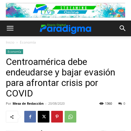
Inicio
Economía
Economía
Centroamérica debe
endeudarse y bajar evasión
para afrontar crisis por
COVID
Por
Mesa de Redacciòn
-
20/08/2020
1360
0