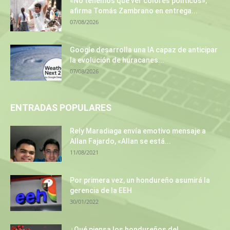
«No tenemos que ver colores políticos»,
afirma Tomás Zambrano en entrega...
07/08/2026
Google desarrolla una IA capaz de anticipar
la evolución de huracanes...
07/08/2026
ENTRADAS POPULARES
Rely Maradiaga envía emotivo mensaje a
Allan Fajardo, «Allan se está...
11/08/2021
Por primera vez, un hondureño asumirá la
gerencia de la EEH
30/01/2022
¿Qué piensa los hondureños del