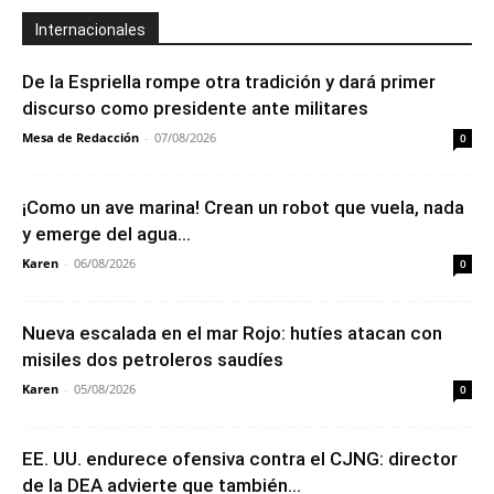
Internacionales
De la Espriella rompe otra tradición y dará primer
discurso como presidente ante militares
Mesa de Redacción
-
07/08/2026
0
¡Como un ave marina! Crean un robot que vuela, nada
y emerge del agua...
Karen
-
06/08/2026
0
Nueva escalada en el mar Rojo: hutíes atacan con
misiles dos petroleros saudíes
Karen
-
05/08/2026
0
EE. UU. endurece ofensiva contra el CJNG: director
de la DEA advierte que también...