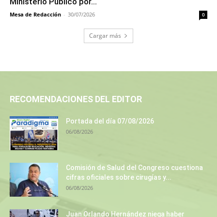
Ministerio Público por...
Mesa de Redacción
-
30/07/2026
0
Cargar más
RECOMENDACIONES DEL EDITOR
Portada del día 07/08/2026
06/08/2026
Comisión de Salud del Congreso cuestiona
cifras oficiales sobre cirugías y...
06/08/2026
Juan Orlando Hernández niega haber