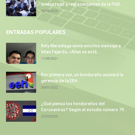
amenazado a representantes de la PGR...
06/08/2026
ENTRADAS POPULARES
Rely Maradiaga envía emotivo mensaje a
Allan Fajardo, «Allan se está...
11/08/2021
Por primera vez, un hondureño asumirá la
gerencia de la EEH
30/01/2022
¿Qué piensa los hondureños del
Coronavirus? Según el estudio número 79...
27/03/2020