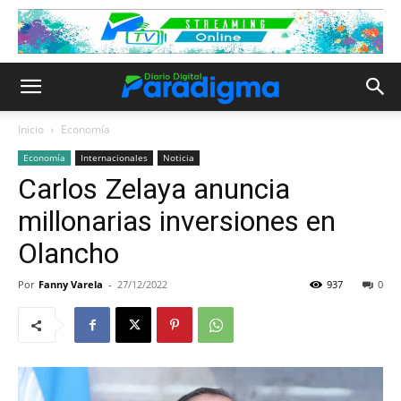
Inicio
Economía
Economía
Internacionales
Noticia
Carlos Zelaya anuncia
millonarias inversiones en
Olancho
Por
Fanny Varela
-
27/12/2022
937
0