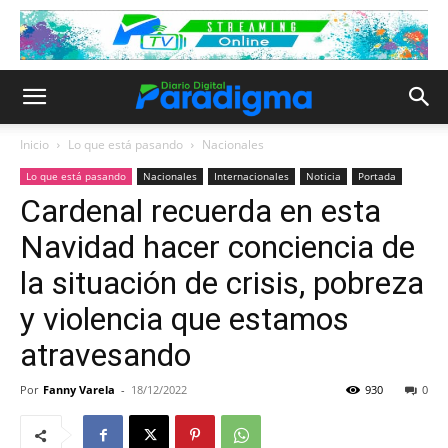
Inicio
Lo que está pasando
Nacionales
Lo que está pasando
Nacionales
Internacionales
Noticia
Portada
Cardenal recuerda en esta
Navidad hacer conciencia de
la situación de crisis, pobreza
y violencia que estamos
atravesando
Por
Fanny Varela
-
18/12/2022
930
0