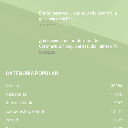
Por primera vez, un hondureño asumirá la
gerencia de la EEH
30/01/2022
¿Qué piensa los hondureños del
Coronavirus? Según el estudio número 79...
27/03/2020
CATEGORÍA POPULAR
Noticia
20954
Nacionales
17179
Internacionales
13933
Lo que está pasando
12471
Portada
7327