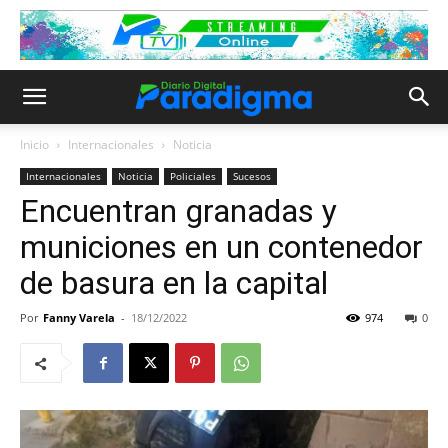
Inicio
Internacionales
Noticia
Internacionales
Noticia
Policiales
Sucesos
Encuentran granadas y
municiones en un contenedor
de basura en la capital
Por
Fanny Varela
-
18/12/2022
974
0