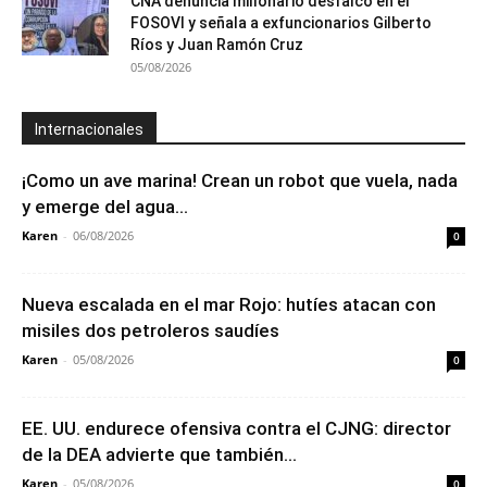
CNA denuncia millonario desfalco en el
FOSOVI y señala a exfuncionarios Gilberto
Ríos y Juan Ramón Cruz
05/08/2026
Internacionales
¡Como un ave marina! Crean un robot que vuela, nada
y emerge del agua...
Karen
-
06/08/2026
0
Nueva escalada en el mar Rojo: hutíes atacan con
misiles dos petroleros saudíes
Karen
-
05/08/2026
0
EE. UU. endurece ofensiva contra el CJNG: director
de la DEA advierte que también...
Karen
-
05/08/2026
0