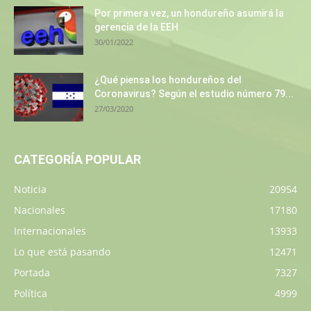
Por primera vez, un hondureño asumirá la
gerencia de la EEH
30/01/2022
¿Qué piensa los hondureños del
Coronavirus? Según el estudio número 79...
27/03/2020
CATEGORÍA POPULAR
Noticia
20954
Nacionales
17180
Internacionales
13933
Lo que está pasando
12471
Portada
7327
Política
4999