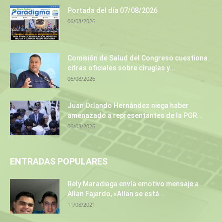
Portada del día 07/08/2026
06/08/2026
Comisión de Salud del Congreso cuestiona
cifras oficiales sobre cirugías y...
06/08/2026
Juan Orlando Hernández niega haber
amenazado a representantes de la PGR...
06/08/2026
ENTRADAS POPULARES
Rely Maradiaga envía emotivo mensaje a
Allan Fajardo, «Allan se está...
11/08/2021