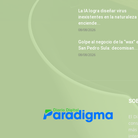
La IA logra diseñar virus
inexistentes en la naturaleza 
enciende...
08/08/2026
Golpe al negocio de la “wax” 
San Pedro Sula: decomisan...
08/08/2026
SO
El D
cons
más 
inte