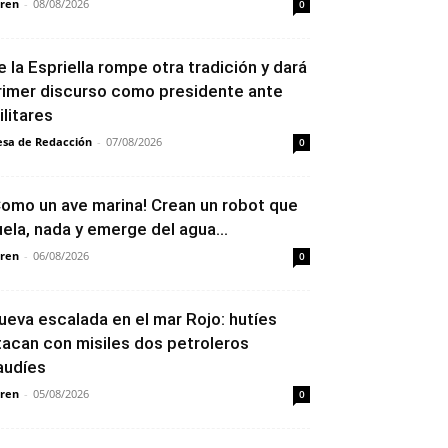
ren
-
08/08/2026
0
e la Espriella rompe otra tradición y dará
rimer discurso como presidente ante
ilitares
sa de Redacción
-
07/08/2026
0
Como un ave marina! Crean un robot que
uela, nada y emerge del agua...
ren
-
06/08/2026
0
ueva escalada en el mar Rojo: hutíes
tacan con misiles dos petroleros
audíes
ren
-
05/08/2026
0