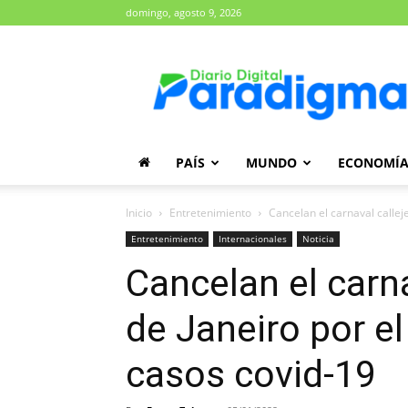
domingo, agosto 9, 2026
Diario
Paradigma
PAÍS
MUNDO
ECONOMÍ
Inicio
Entretenimiento
Cancelan el carnaval calleje
Entretenimiento
Internacionales
Noticia
Cancelan el carna
de Janeiro por e
casos covid-19