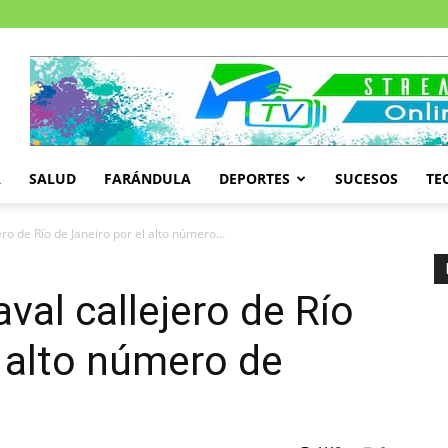
A
SALUD
FARÁNDULA
DEPORTES
SUCESOS
TE
ro de Río de Janeiro por el alto número...
val callejero de Río
l alto número de