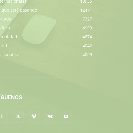
ternacionales
13935
o que está pasando
12471
ortada
7327
lítica
4999
ctualidad
4874
alud
4042
acionales
4009
ÍGUENOS