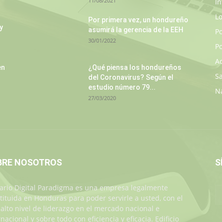
11/08/2021
In
L
Por primera vez, un hondureño
y
asumirá la gerencia de la EEH
P
30/01/2022
Po
A
en
¿Qué piensa los hondureños
S
del Coronavirus? Según el
estudio número 79...
N
27/03/2020
BRE NOSOTROS
S
iario Digital Paradigma es una empresa legalmente
tituida en Honduras para poder servirle a usted, con el
alto nivel de liderazgo en el mercado nacional e
rnacional y sobre todo con eficiencia y eficacia. Edificio