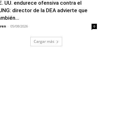
E. UU. endurece ofensiva contra el
JNG: director de la DEA advierte que
ambién...
ren
-
05/08/2026
0
Cargar más