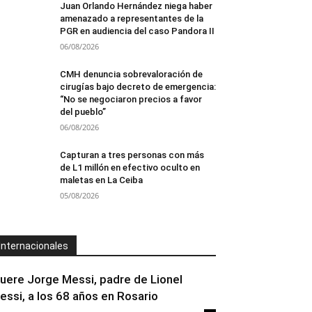
Juan Orlando Hernández niega haber
amenazado a representantes de la
PGR en audiencia del caso Pandora II
06/08/2026
CMH denuncia sobrevaloración de
cirugías bajo decreto de emergencia:
“No se negociaron precios a favor
del pueblo”
06/08/2026
Capturan a tres personas con más
de L1 millón en efectivo oculto en
maletas en La Ceiba
05/08/2026
Internacionales
uere Jorge Messi, padre de Lionel
essi, a los 68 años en Rosario