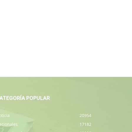
ATEGORÍA POPULAR
ticia
20954
acionales
17182