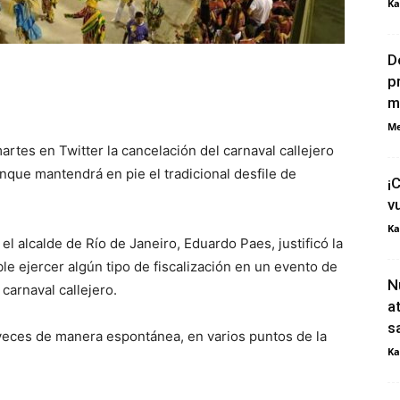
Ka
D
p
m
Me
artes en Twitter la cancelación del carnaval callejero
nque mantendrá en pie el tradicional desfile de
¡
v
Ka
 el alcalde de Río de Janeiro, Eduardo Paes, justificó la
e ejercer algún tipo de fiscalización en un evento de
N
 carnaval callejero.
a
s
 veces de manera espontánea, en varios puntos de la
Ka