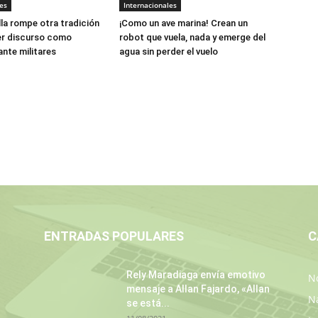
es
Internacionales
lla rompe otra tradición
¡Como un ave marina! Crean un
er discurso como
robot que vuela, nada y emerge del
ante militares
agua sin perder el vuelo
ENTRADAS POPULARES
C
Rely Maradiaga envía emotivo
No
mensaje a Allan Fajardo, «Allan
N
se está...