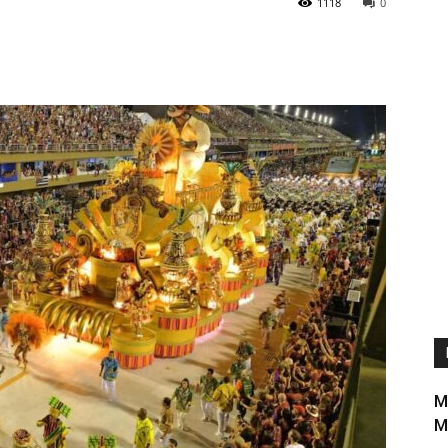
1118
0
M
M