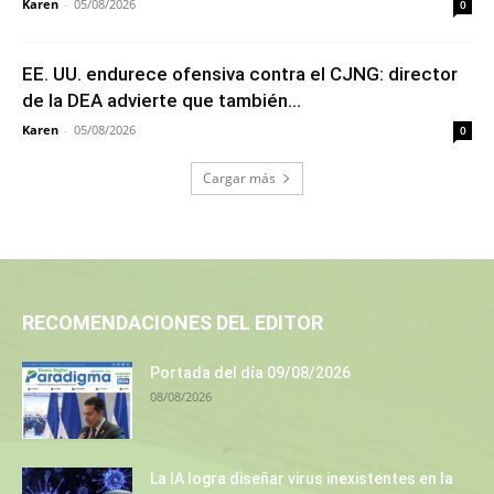
Karen
-
05/08/2026
0
EE. UU. endurece ofensiva contra el CJNG: director
de la DEA advierte que también...
Karen
-
05/08/2026
0
Cargar más
RECOMENDACIONES DEL EDITOR
Portada del día 09/08/2026
08/08/2026
La IA logra diseñar virus inexistentes en la