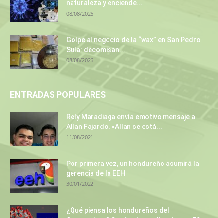
naturaleza y enciende...
08/08/2026
Golpe al negocio de la “wax” en San Pedro
Sula: decomisan...
08/08/2026
ENTRADAS POPULARES
Rely Maradiaga envía emotivo mensaje a
Allan Fajardo, «Allan se está...
11/08/2021
Por primera vez, un hondureño asumirá la
gerencia de la EEH
30/01/2022
¿Qué piensa los hondureños del