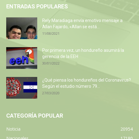
ENTRADAS POPULARES
Rely Maradiaga envía emotivo mensaje a
Allan Fajardo, «Allan se está...
11/08/2021
Por primera vez, un hondureño asumirá la
gerencia de la EEH
30/01/2022
¿Qué piensa los hondureños del Coronavirus?
Según el estudio número 79...
27/03/2020
CATEGORÍA POPULAR
Noticia
20954
Nacionales
17180