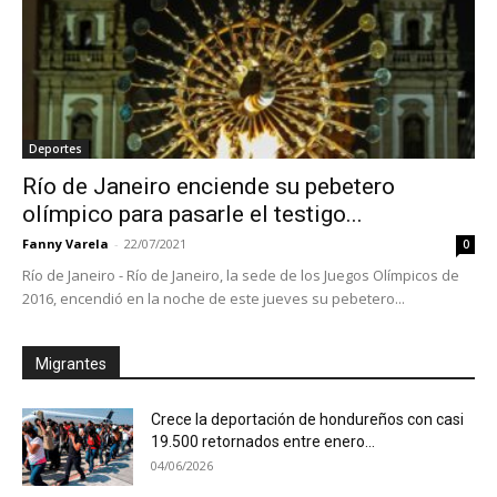
Deportes
Río de Janeiro enciende su pebetero
olímpico para pasarle el testigo...
Fanny Varela
-
22/07/2021
0
Río de Janeiro - Río de Janeiro, la sede de los Juegos Olímpicos de
2016, encendió en la noche de este jueves su pebetero...
Migrantes
Crece la deportación de hondureños con casi
19.500 retornados entre enero...
04/06/2026