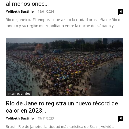
al menos once...
Yolibeth Bustillo
-
15/01/2024
0
Río de Janeiro.- El temporal que azotó la ciudad brasileña de Río de
Janeiro y su región metropolitana entre la noche del sábado y...
Internacionales
Río de Janeiro registra un nuevo récord de
calor en 2023;...
Yolibeth Bustillo
-
19/11/2023
0
Brasil.- Río de Janeiro, la ciudad más turística de Brasil, volvió a