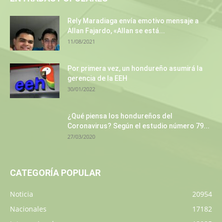
Rely Maradiaga envía emotivo mensaje a
Allan Fajardo, «Allan se está...
11/08/2021
Por primera vez, un hondureño asumirá la
gerencia de la EEH
30/01/2022
¿Qué piensa los hondureños del
Coronavirus? Según el estudio número 79...
27/03/2020
CATEGORÍA POPULAR
Noticia
20954
Nacionales
17182