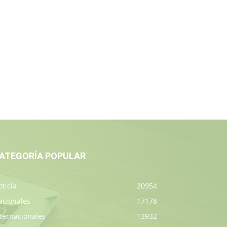
ATEGORÍA POPULAR
ticia
20954
acionales
17178
ternacionales
13932