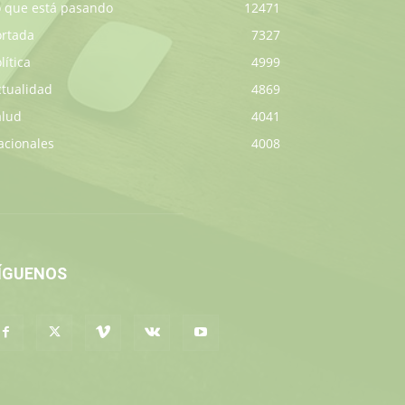
o que está pasando
12471
ortada
7327
lítica
4999
ctualidad
4869
alud
4041
acionales
4008
ÍGUENOS