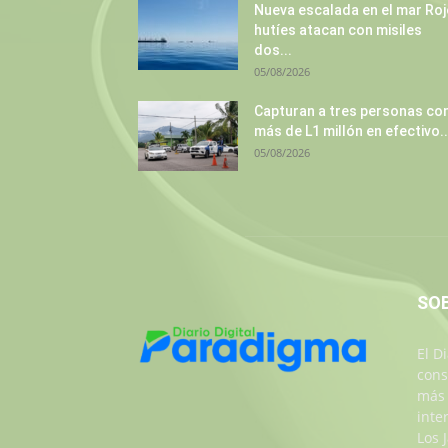
Nueva escalada en el mar Roj
hutíes atacan con misiles
dos...
05/08/2026
Capturan a tres personas co
más de L1 millón en efectivo..
05/08/2026
SO
El D
cons
más 
inte
Los 