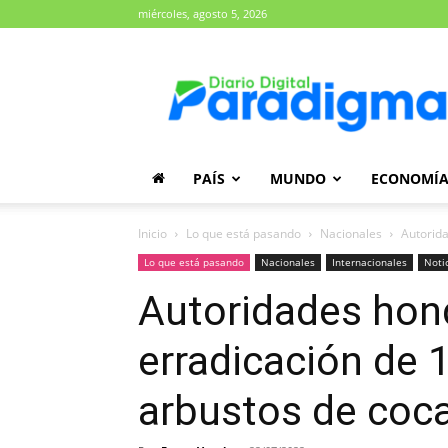
miércoles, agosto 5, 2026
Diario
Paradigma
PAÍS
MUNDO
ECONOMÍ
Inicio
Lo que está pasando
Nacionales
Autorida
Lo que está pasando
Nacionales
Internacionales
Noti
Autoridades hon
erradicación de 1
arbustos de coc