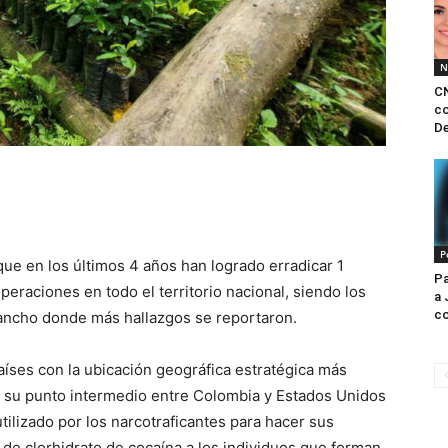
N
CN
co
De
P
que en los últimos 4 años han logrado erradicar 1
Pa
eraciones en todo el territorio nacional, siendo los
a 
co
ancho donde más hallazgos se reportaron.
íses con la ubicación geográfica estratégica más
as, su punto intermedio entre Colombia y Estados Unidos
tilizado por los narcotraficantes para hacer sus
 de clorhidrato de cocaína a los individuos que forman