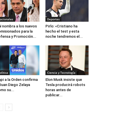
acionales
Deportes
 nombra a los nuevos
Pirlo: «Cristiano ha
misionados para la
hecho el test y esta
fensa y Promoción...
noche tendremos el...
olítica
Ciencia y Tecnología
pi a la Orden confirma
Elon Musk insiste que
Juan Diego Zelaya
Tesla producirá robots
mo su...
horas antes de
publicar...