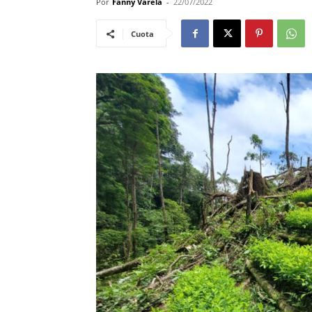
Por
Fanny Varela
-
22/07/2022
Cuota