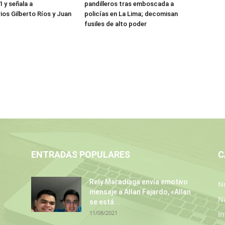
 y señala a
pandilleros tras emboscada a
ios Gilberto Ríos y Juan
policías en La Lima; decomisan
z
fusiles de alto poder
ENTRADAS POPULARES
C
Rely Maradiaga envía emotivo
No
mensaje a Allan Fajardo, «Allan
N
se está...
11/08/2021
In