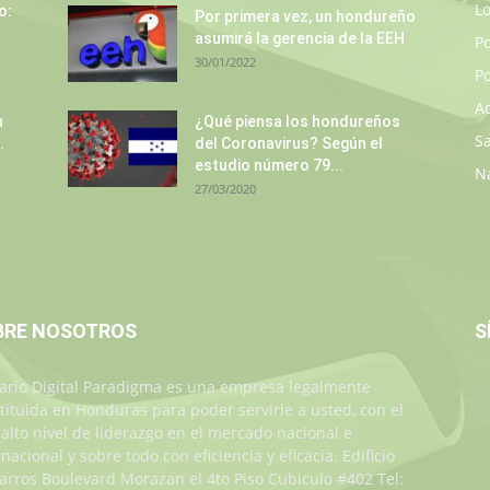
L
o:
Por primera vez, un hondureño
asumirá la gerencia de la EEH
P
30/01/2022
Po
A
n
¿Qué piensa los hondureños
S
.
del Coronavirus? Según el
estudio número 79...
N
27/03/2020
BRE NOSOTROS
S
iario Digital Paradigma es una empresa legalmente
tituida en Honduras para poder servirle a usted, con el
alto nivel de liderazgo en el mercado nacional e
rnacional y sobre todo con eficiencia y eficacia. Edificio
Jarros Boulevard Morazan el 4to Piso Cubiculo #402 Tel: