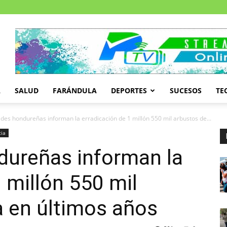
A
SALUD
FARÁNDULA
DEPORTES
SUCESOS
TE
des hondureñas informan la erradicación de 1 millón 550 mil arbustos de...
cia
dureñas informan la
 millón 550 mil
a en últimos años