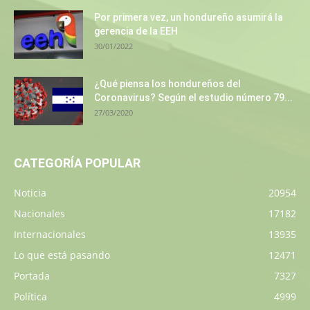
Por primera vez, un hondureño asumirá la
gerencia de la EEH
30/01/2022
¿Qué piensa los hondureños del
Coronavirus? Según el estudio número 79...
27/03/2020
CATEGORÍA POPULAR
Noticia
20954
Nacionales
17182
Internacionales
13935
Lo que está pasando
12471
Portada
7327
Política
4999