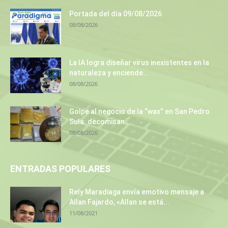
Portada del día 09/08/2026
08/08/2026
La IA logra diseñar virus inexistentes en la
naturaleza y enciende...
08/08/2026
Golpe al negocio de la “wax” en San Pedro
Sula: decomisan...
08/08/2026
ENTRADAS POPULARES
Rely Maradiaga envía emotivo mensaje a
Allan Fajardo, «Allan se está...
11/08/2021